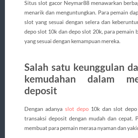
Situs slot gacor Neymar88 menawarkan berbag
menarik dan menguntungkan. Para pemain dapa
slot yang sesuai dengan selera dan keberunt
depo slot 10k dan depo slot 20k, para pemain
yang sesuai dengan kemampuan mereka.
Salah satu keunggulan d
kemudahan dalam mel
deposit
Dengan adanya
slot depo
10k dan slot depo
transaksi deposit dengan mudah dan cepat. 
membuat para pemain merasa nyaman dan yakin d