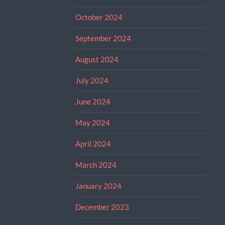
October 2024
September 2024
August 2024
July 2024
June 2024
May 2024
April 2024
March 2024
January 2024
December 2023