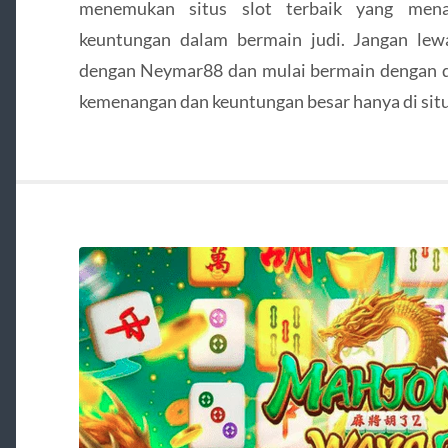
menemukan situs slot terbaik yang men
keuntungan dalam bermain judi. Jangan le
dengan Neymar88 dan mulai bermain dengan de
kemenangan dan keuntungan besar hanya di sit