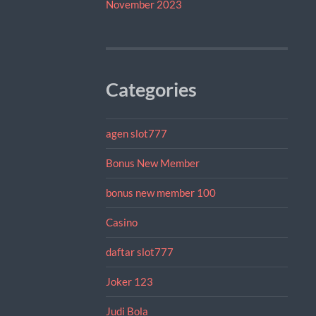
November 2023
Categories
agen slot777
Bonus New Member
bonus new member 100
Casino
daftar slot777
Joker 123
Judi Bola