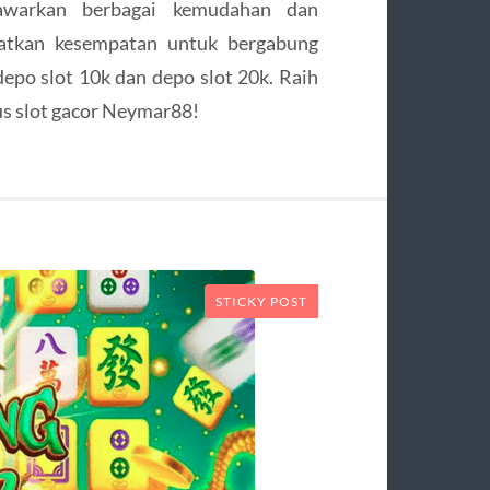
awarkan berbagai kemudahan dan
watkan kesempatan untuk bergabung
po slot 10k dan depo slot 20k. Raih
us slot gacor Neymar88!
STICKY POST