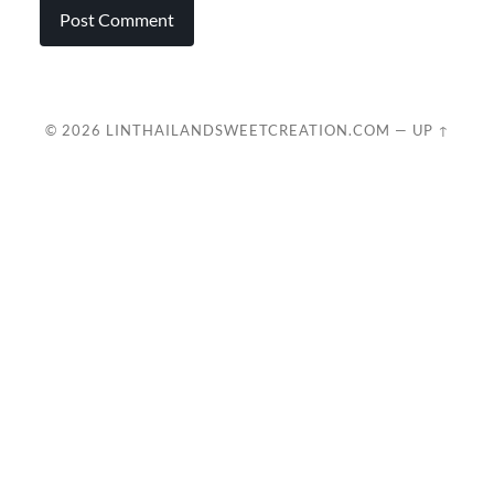
© 2026
LINTHAILANDSWEETCREATION.COM
—
UP ↑