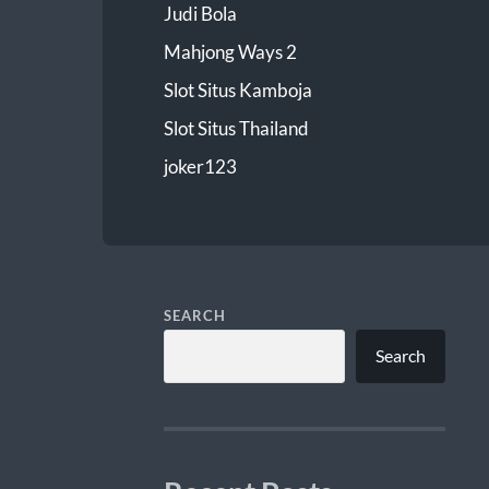
Judi Bola
Mahjong Ways 2
Slot Situs Kamboja
Slot Situs Thailand
joker123
SEARCH
Search