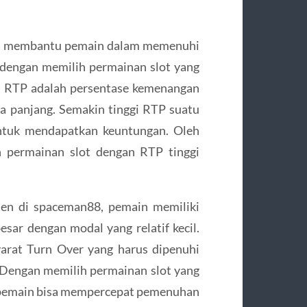
bisa membantu pemain dalam memenuhi
 dengan memilih permainan slot yang
gi. RTP adalah persentase kemenangan
a panjang. Semakin tinggi RTP suatu
ntuk mendapatkan keuntungan. Oleh
h permainan slot dengan RTP tinggi
n di spaceman88, pemain memiliki
ar dengan modal yang relatif kecil.
arat Turn Over yang harus dipenuhi
 Dengan memilih permainan slot yang
k, pemain bisa mempercepat pemenuhan