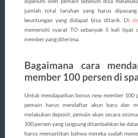
dipenuhi oleh pemain sebelum bisa melakuk
jumlah total taruhan yang harus dipasan
keuntungan yang didapat bisa ditarik. Di
d
memenuhi syarat TO sebanyak 5 kali lipat 
member yang diterima.
Bagaimana cara menda
member 100 persen di s
Untuk mendapatkan bonus new member 100 p
pemain harus mendaftar akun baru dan me
melakukan deposit, pemain akan secara oto
100 persen yang langsung ditambahkan ke dal
harus memastikan bahwa mereka sudah memenu