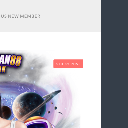
ONUS NEW MEMBER
STICKY POST