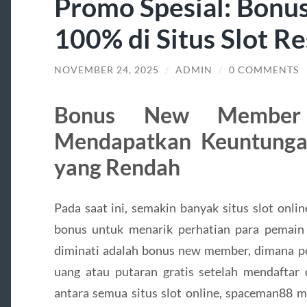
Promo Spesial: Bon
100% di Situs Slot 
NOVEMBER 24, 2025
/
ADMIN
/
0 COMMENTS
Bonus New Member 
Mendapatkan Keuntunga
yang Rendah
Pada saat ini, semakin banyak situs slot on
bonus untuk menarik perhatian para pemain 
diminati adalah bonus new member, dimana 
uang atau putaran gratis setelah mendaftar
antara semua situs slot online, spaceman8