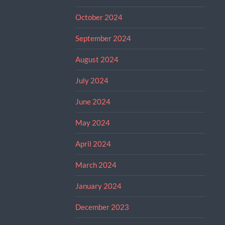
October 2024
September 2024
August 2024
July 2024
June 2024
May 2024
April 2024
March 2024
January 2024
December 2023