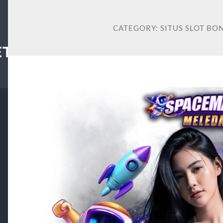
CATEGORY:
SITUS SLOT B
ETCREATION.COM