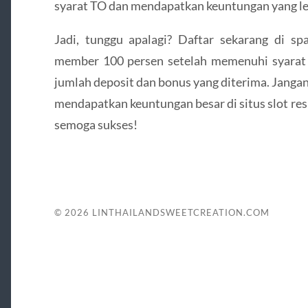
syarat TO dan mendapatkan keuntungan yang le
Jadi, tunggu apalagi? Daftar sekarang di 
member 100 persen setelah memenuhi syarat T
jumlah deposit dan bonus yang diterima. Janga
mendapatkan keuntungan besar di situs slot r
semoga sukses!
© 2026
LINTHAILANDSWEETCREATION.COM