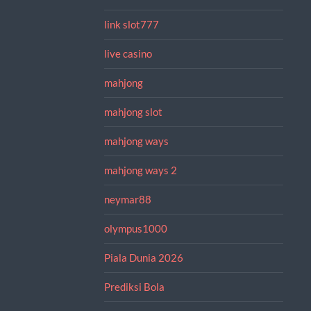
link slot777
live casino
mahjong
mahjong slot
mahjong ways
mahjong ways 2
neymar88
olympus1000
Piala Dunia 2026
Prediksi Bola