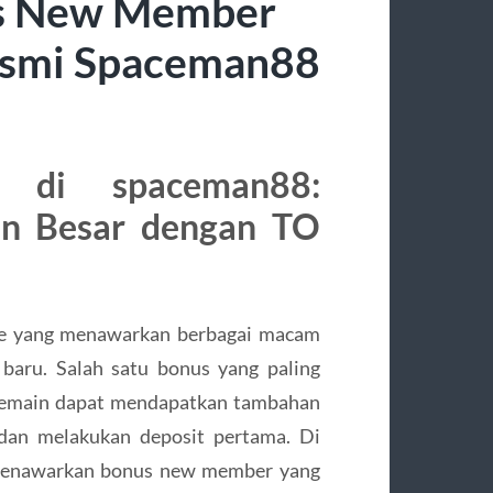
us New Member
Resmi Spaceman88
di spaceman88:
n Besar dengan TO
line yang menawarkan berbagai macam
baru. Salah satu bonus yang paling
pemain dapat mendapatkan tambahan
 dan melakukan deposit pertama. Di
8 menawarkan bonus new member yang