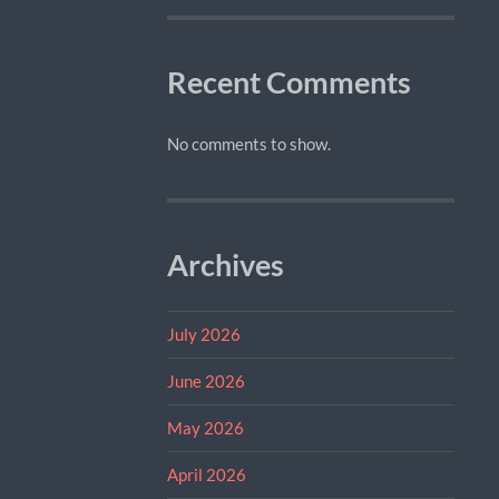
Recent Comments
No comments to show.
Archives
July 2026
June 2026
May 2026
April 2026