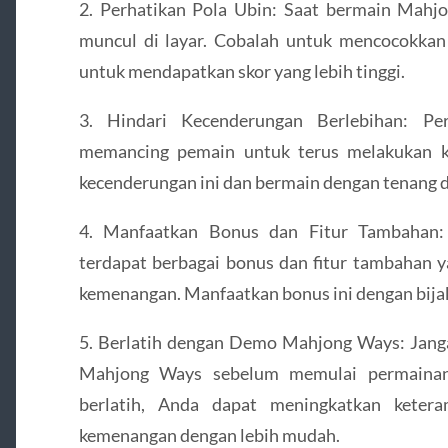
2. Perhatikan Pola Ubin: Saat bermain Mahjo
muncul di layar. Cobalah untuk mencocokkan
untuk mendapatkan skor yang lebih tinggi.
3. Hindari Kecenderungan Berlebihan: Pe
memancing pemain untuk terus melakukan ko
kecenderungan ini dan bermain dengan tenang d
4. Manfaatkan Bonus dan Fitur Tambahan
terdapat berbagai bonus dan fitur tambahan
kemenangan. Manfaatkan bonus ini dengan bija
5. Berlatih dengan Demo Mahjong Ways: Jang
Mahjong Ways sebelum memulai permainan
berlatih, Anda dapat meningkatkan keter
kemenangan dengan lebih mudah.