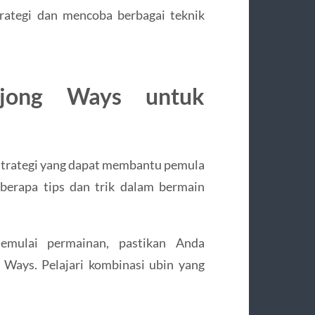
rategi dan mencoba berbagai teknik
hjong Ways untuk
trategi yang dapat membantu pemula
berapa tips dan trik dalam bermain
mulai permainan, pastikan Anda
Ways. Pelajari kombinasi ubin yang