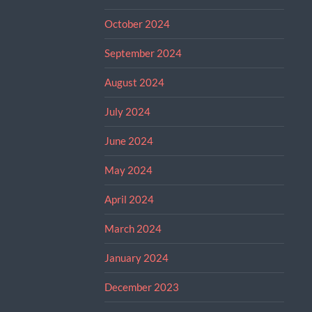
October 2024
September 2024
August 2024
July 2024
June 2024
May 2024
April 2024
March 2024
January 2024
December 2023