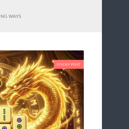
NG WAYS
STICKY POST