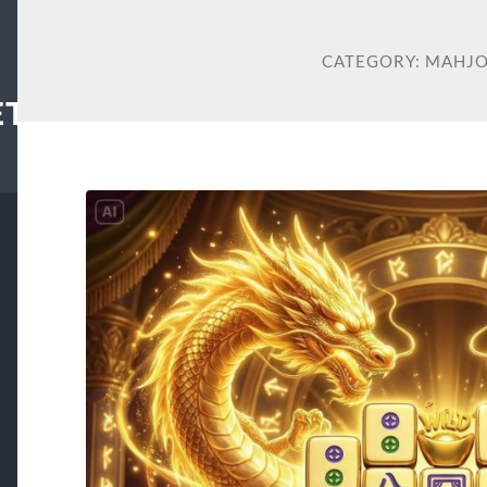
CATEGORY:
MAHJO
ETCREATION.COM