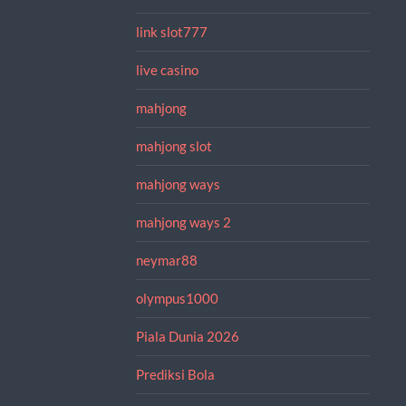
link slot777
live casino
mahjong
mahjong slot
mahjong ways
mahjong ways 2
neymar88
olympus1000
Piala Dunia 2026
Prediksi Bola