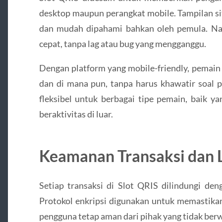
desktop maupun perangkat mobile. Tampilan si
dan mudah dipahami bahkan oleh pemula. Nav
cepat, tanpa lag atau bug yang mengganggu.
Dengan platform yang mobile-friendly, pemain
dan di mana pun, tanpa harus khawatir soal p
fleksibel untuk berbagai tipe pemain, baik 
beraktivitas di luar.
Keamanan Transaksi dan 
Setiap transaksi di Slot QRIS dilindungi de
Protokol enkripsi digunakan untuk memastikan 
pengguna tetap aman dari pihak yang tidak ber