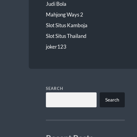
Judi Bola
Mahjong Ways 2
Slot Situs Kamboja
Slot Situs Thailand
joker123
SEARCH
Search