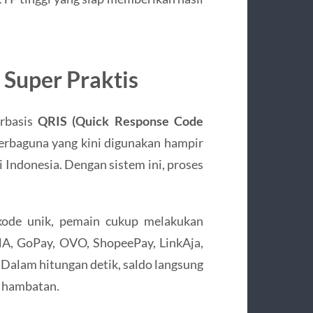
 Super Praktis
rbasis
QRIS (Quick Response Code
erbaguna yang kini digunakan hampir
i Indonesia. Dengan sistem ini, proses
kode unik, pemain cukup melakukan
NA, GoPay, OVO, ShopeePay, LinkAja,
 Dalam hitungan detik, saldo langsung
a hambatan.