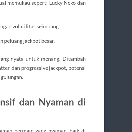
ual memukau seperti Lucky Neko dan
gan volatilitas seimbang.
 peluang jackpot besar.
uang nyata untuk menang. Ditambah
catter, dan progressive jackpot, potensi
 gulungan.
nsif dan Nyaman di
laman bermain yang nyaman, baik di