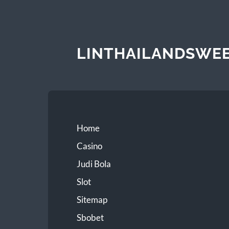
LINTHAILANDSWE
Home
Casino
Judi Bola
Slot
Sitemap
Sbobet