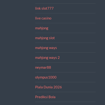
link slot777
live casino
mahjong
mahjong slot
mahjong ways
mahjong ways 2
neymar88
olympus1000
Piala Dunia 2026
Prediksi Bola