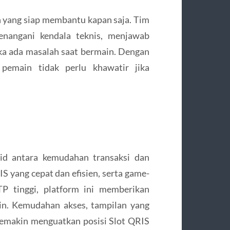
 yang siap membantu kapan saja. Tim
menangani kendala teknis, menjawab
ka ada masalah saat bermain. Dengan
 pemain tidak perlu khawatir jika
id antara kemudahan transaksi dan
S yang cepat dan efisien, serta game-
P tinggi, platform ini memberikan
in. Kemudahan akses, tampilan yang
semakin menguatkan posisi Slot QRIS