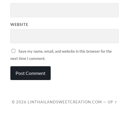
WEBSITE
Save my name, email, and website in this browser for the
next time I comment.
© 2026
LINTHAILANDSWEETCREATION.COM
—
UP ↑