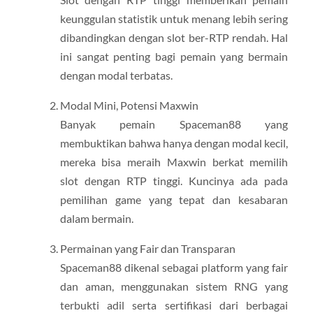
keunggulan statistik untuk menang lebih sering
dibandingkan dengan slot ber-RTP rendah. Hal
ini sangat penting bagi pemain yang bermain
dengan modal terbatas.
Modal Mini, Potensi Maxwin
Banyak pemain Spaceman88 yang
membuktikan bahwa hanya dengan modal kecil,
mereka bisa meraih Maxwin berkat memilih
slot dengan RTP tinggi. Kuncinya ada pada
pemilihan game yang tepat dan kesabaran
dalam bermain.
Permainan yang Fair dan Transparan
Spaceman88 dikenal sebagai platform yang fair
dan aman, menggunakan sistem RNG yang
terbukti adil serta sertifikasi dari berbagai