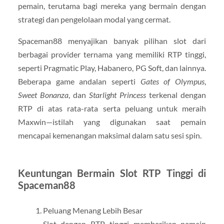
pemain, terutama bagi mereka yang bermain dengan
strategi dan pengelolaan modal yang cermat.
Spaceman88 menyajikan banyak pilihan slot dari
berbagai provider ternama yang memiliki RTP tinggi,
seperti Pragmatic Play, Habanero, PG Soft, dan lainnya.
Beberapa game andalan seperti
Gates of Olympus
,
Sweet Bonanza
, dan
Starlight Princess
terkenal dengan
RTP di atas rata-rata serta peluang untuk meraih
Maxwin—istilah yang digunakan saat pemain
mencapai kemenangan maksimal dalam satu sesi spin.
Keuntungan Bermain Slot RTP Tinggi di
Spaceman88
Peluang Menang Lebih Besar
Slot dengan RTP tinggi memberikan pemain