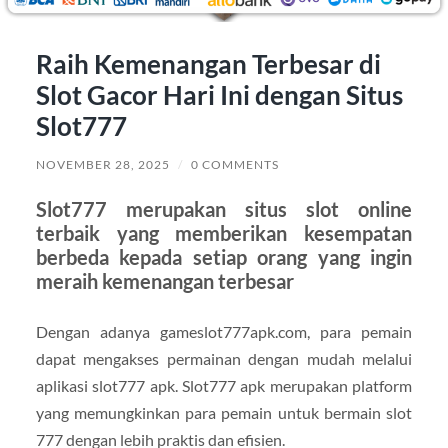
Raih Kemenangan Terbesar di
Slot Gacor Hari Ini dengan Situs
Slot777
NOVEMBER 28, 2025
/
0 COMMENTS
Slot777 merupakan situs slot online
terbaik yang memberikan kesempatan
berbeda kepada setiap orang yang ingin
meraih kemenangan terbesar
Dengan adanya gameslot777apk.com, para pemain
dapat mengakses permainan dengan mudah melalui
aplikasi slot777 apk. Slot777 apk merupakan platform
yang memungkinkan para pemain untuk bermain slot
777 dengan lebih praktis dan efisien.