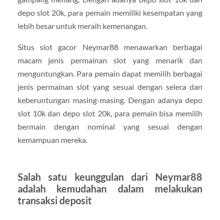
depo slot 20k, para pemain memiliki kesempatan yang
lebih besar untuk meraih kemenangan.
Situs slot gacor Neymar88 menawarkan berbagai
macam jenis permainan slot yang menarik dan
menguntungkan. Para pemain dapat memilih berbagai
jenis permainan slot yang sesuai dengan selera dan
keberuntungan masing-masing. Dengan adanya depo
slot 10k dan depo slot 20k, para pemain bisa memilih
bermain dengan nominal yang sesuai dengan
kemampuan mereka.
Salah satu keunggulan dari Neymar88
adalah kemudahan dalam melakukan
transaksi deposit