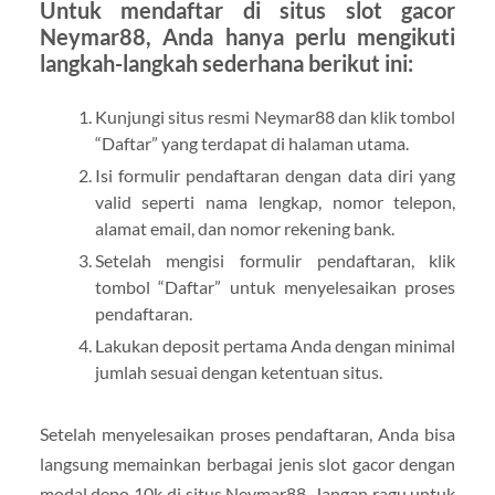
Untuk mendaftar di situs slot gacor
Neymar88, Anda hanya perlu mengikuti
langkah-langkah sederhana berikut ini:
Kunjungi situs resmi Neymar88 dan klik tombol
“Daftar” yang terdapat di halaman utama.
Isi formulir pendaftaran dengan data diri yang
valid seperti nama lengkap, nomor telepon,
alamat email, dan nomor rekening bank.
Setelah mengisi formulir pendaftaran, klik
tombol “Daftar” untuk menyelesaikan proses
pendaftaran.
Lakukan deposit pertama Anda dengan minimal
jumlah sesuai dengan ketentuan situs.
Setelah menyelesaikan proses pendaftaran, Anda bisa
langsung memainkan berbagai jenis slot gacor dengan
modal depo 10k di situs Neymar88. Jangan ragu untuk