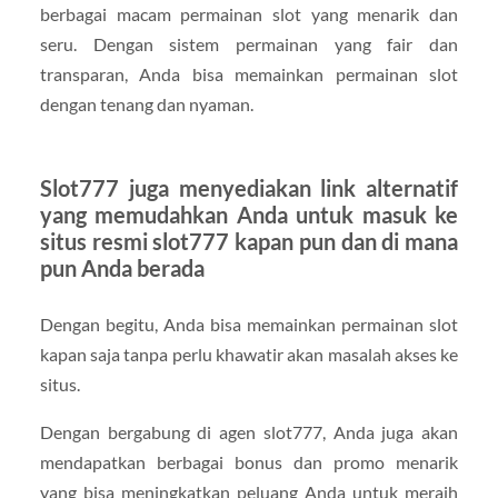
berbagai macam permainan slot yang menarik dan
seru. Dengan sistem permainan yang fair dan
transparan, Anda bisa memainkan permainan slot
dengan tenang dan nyaman.
Slot777 juga menyediakan link alternatif
yang memudahkan Anda untuk masuk ke
situs resmi slot777 kapan pun dan di mana
pun Anda berada
Dengan begitu, Anda bisa memainkan permainan slot
kapan saja tanpa perlu khawatir akan masalah akses ke
situs.
Dengan bergabung di agen slot777, Anda juga akan
mendapatkan berbagai bonus dan promo menarik
yang bisa meningkatkan peluang Anda untuk meraih