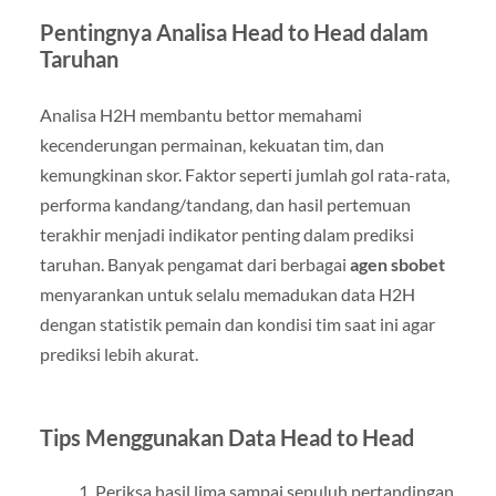
Pentingnya Analisa Head to Head dalam
Taruhan
Analisa H2H membantu bettor memahami
kecenderungan permainan, kekuatan tim, dan
kemungkinan skor. Faktor seperti jumlah gol rata-rata,
performa kandang/tandang, dan hasil pertemuan
terakhir menjadi indikator penting dalam prediksi
taruhan. Banyak pengamat dari berbagai
agen sbobet
menyarankan untuk selalu memadukan data H2H
dengan statistik pemain dan kondisi tim saat ini agar
prediksi lebih akurat.
Tips Menggunakan Data Head to Head
Periksa hasil lima sampai sepuluh pertandingan