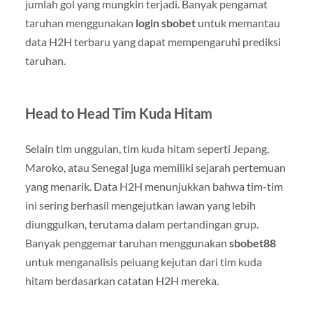
jumlah gol yang mungkin terjadi. Banyak pengamat
taruhan menggunakan
login sbobet
untuk memantau
data H2H terbaru yang dapat mempengaruhi prediksi
taruhan.
Head to Head Tim Kuda Hitam
Selain tim unggulan, tim kuda hitam seperti Jepang,
Maroko, atau Senegal juga memiliki sejarah pertemuan
yang menarik. Data H2H menunjukkan bahwa tim-tim
ini sering berhasil mengejutkan lawan yang lebih
diunggulkan, terutama dalam pertandingan grup.
Banyak penggemar taruhan menggunakan
sbobet88
untuk menganalisis peluang kejutan dari tim kuda
hitam berdasarkan catatan H2H mereka.