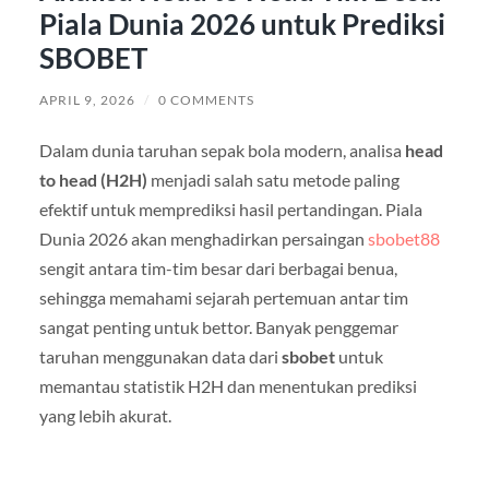
Piala Dunia 2026 untuk Prediksi
SBOBET
APRIL 9, 2026
/
0 COMMENTS
Dalam dunia taruhan sepak bola modern, analisa
head
to head (H2H)
menjadi salah satu metode paling
efektif untuk memprediksi hasil pertandingan. Piala
Dunia 2026 akan menghadirkan persaingan
sbobet88
sengit antara tim-tim besar dari berbagai benua,
sehingga memahami sejarah pertemuan antar tim
sangat penting untuk bettor. Banyak penggemar
taruhan menggunakan data dari
sbobet
untuk
memantau statistik H2H dan menentukan prediksi
yang lebih akurat.