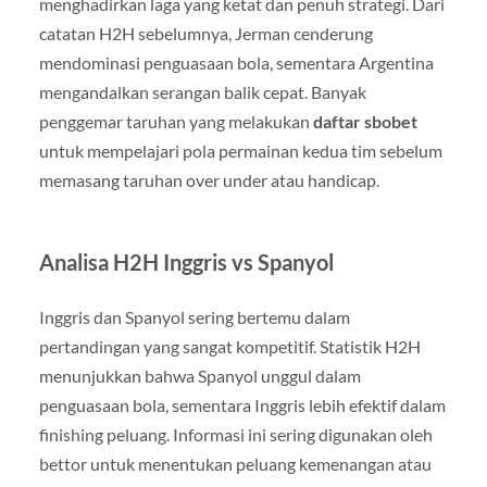
menghadirkan laga yang ketat dan penuh strategi. Dari
catatan H2H sebelumnya, Jerman cenderung
mendominasi penguasaan bola, sementara Argentina
mengandalkan serangan balik cepat. Banyak
penggemar taruhan yang melakukan
daftar sbobet
untuk mempelajari pola permainan kedua tim sebelum
memasang taruhan over under atau handicap.
Analisa H2H Inggris vs Spanyol
Inggris dan Spanyol sering bertemu dalam
pertandingan yang sangat kompetitif. Statistik H2H
menunjukkan bahwa Spanyol unggul dalam
penguasaan bola, sementara Inggris lebih efektif dalam
finishing peluang. Informasi ini sering digunakan oleh
bettor untuk menentukan peluang kemenangan atau