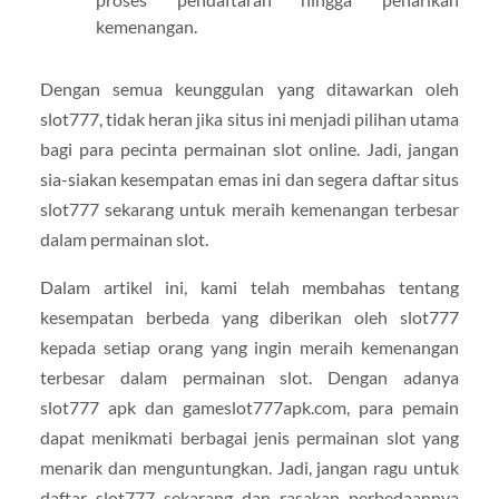
kemenangan.
Dengan semua keunggulan yang ditawarkan oleh
slot777, tidak heran jika situs ini menjadi pilihan utama
bagi para pecinta permainan slot online. Jadi, jangan
sia-siakan kesempatan emas ini dan segera daftar situs
slot777 sekarang untuk meraih kemenangan terbesar
dalam permainan slot.
Dalam artikel ini, kami telah membahas tentang
kesempatan berbeda yang diberikan oleh slot777
kepada setiap orang yang ingin meraih kemenangan
terbesar dalam permainan slot. Dengan adanya
slot777 apk dan gameslot777apk.com, para pemain
dapat menikmati berbagai jenis permainan slot yang
menarik dan menguntungkan. Jadi, jangan ragu untuk
daftar slot777 sekarang dan rasakan perbedaannya