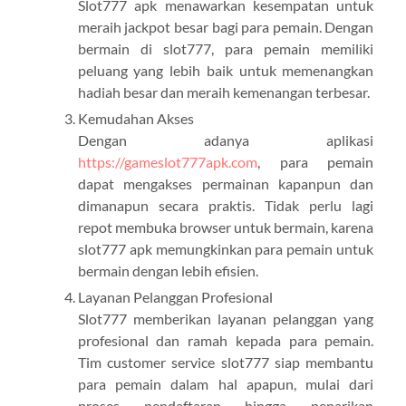
Slot777 apk menawarkan kesempatan untuk
meraih jackpot besar bagi para pemain. Dengan
bermain di slot777, para pemain memiliki
peluang yang lebih baik untuk memenangkan
hadiah besar dan meraih kemenangan terbesar.
Kemudahan Akses
Dengan adanya aplikasi
https://gameslot777apk.com
, para pemain
dapat mengakses permainan kapanpun dan
dimanapun secara praktis. Tidak perlu lagi
repot membuka browser untuk bermain, karena
slot777 apk memungkinkan para pemain untuk
bermain dengan lebih efisien.
Layanan Pelanggan Profesional
Slot777 memberikan layanan pelanggan yang
profesional dan ramah kepada para pemain.
Tim customer service slot777 siap membantu
para pemain dalam hal apapun, mulai dari
proses pendaftaran hingga penarikan