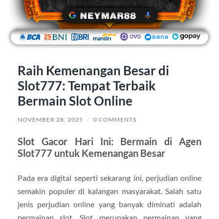
Raih Kemenangan Besar di
Slot777: Tempat Terbaik
Bermain Slot Online
NOVEMBER 28, 2025
/
0 COMMENTS
Slot Gacor Hari Ini: Bermain di Agen
Slot777 untuk Kemenangan Besar
Pada era digital seperti sekarang ini, perjudian online
semakin populer di kalangan masyarakat. Salah satu
jenis perjudian online yang banyak diminati adalah
permainan slot. Slot merupakan permainan yang