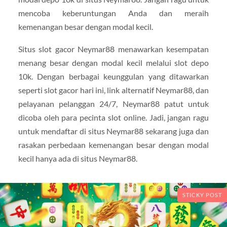
mencoba keberuntungan Anda dan meraih
kemenangan besar dengan modal kecil.
Situs slot gacor Neymar88 menawarkan kesempatan
menang besar dengan modal kecil melalui slot depo
10k. Dengan berbagai keunggulan yang ditawarkan
seperti slot gacor hari ini, link alternatif Neymar88, dan
pelayanan pelanggan 24/7, Neymar88 patut untuk
dicoba oleh para pecinta slot online. Jadi, jangan ragu
untuk mendaftar di situs Neymar88 sekarang juga dan
rasakan perbedaan kemenangan besar dengan modal
kecil hanya ada di situs Neymar88.
STICKY POST