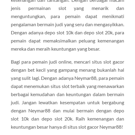
jenis permainan slot yang menarik dan
menguntungkan, para pemain dapat menikmati
pengalaman bermain judi yang seru dan mengasyikkan.
Dengan adanya depo slot 10k dan depo slot 20k, para
pemain dapat memaksimalkan peluang kemenangan
mereka dan meraih keuntungan yang besar.
Bagi para pemain judi online, mencari situs slot gacor
dengan bet kecil yang gampang menang bukanlah hal
yang sulit lagi. Dengan adanya Neymar88, para pemain
dapat menemukan situs slot terbaik yang menawarkan
berbagai kemudahan dan keuntungan dalam bermain
judi. Jangan lewatkan kesempatan untuk bergabung
dengan Neymar88 dan mulai bermain dengan depo
slot 10k dan depo slot 20k. Raih kemenangan dan
keuntungan besar hanya di situs slot gacor Neymar88!