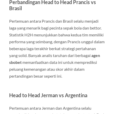
Perbandingan Head to Head Prancis vs
Brasil
Pertemuan antara Prancis dan Brasil selalu menjadi
laga yang menarik bagi pecinta sepak bola dan bettor.
Statistik H2H menunjukkan bahwa kedua tim memiliki
performa yang seimbang, dengan Prancis unggul dalam
beberapa laga terakhir berkat strategi pertahanan
yang solid. Banyak analis taruhan dari berbagai
agen
sbobet
memanfaatkan data ini untuk memprediksi
peluang kemenangan atau skor akhir dalam
pertandingan besar seperti ini.
Head to Head Jerman vs Argentina
Pertemuan antara Jerman dan Argentina selalu