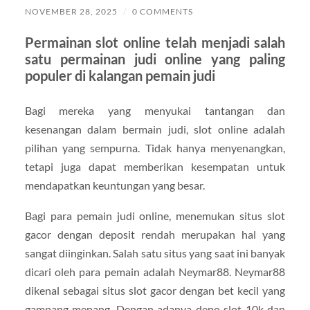
NOVEMBER 28, 2025
/
0 COMMENTS
Permainan slot online telah menjadi salah
satu permainan judi online yang paling
populer di kalangan pemain judi
Bagi mereka yang menyukai tantangan dan
kesenangan dalam bermain judi, slot online adalah
pilihan yang sempurna. Tidak hanya menyenangkan,
tetapi juga dapat memberikan kesempatan untuk
mendapatkan keuntungan yang besar.
Bagi para pemain judi online, menemukan situs slot
gacor dengan deposit rendah merupakan hal yang
sangat diinginkan. Salah satu situs yang saat ini banyak
dicari oleh para pemain adalah Neymar88. Neymar88
dikenal sebagai situs slot gacor dengan bet kecil yang
gampang menang. Dengan adanya depo slot 10k dan