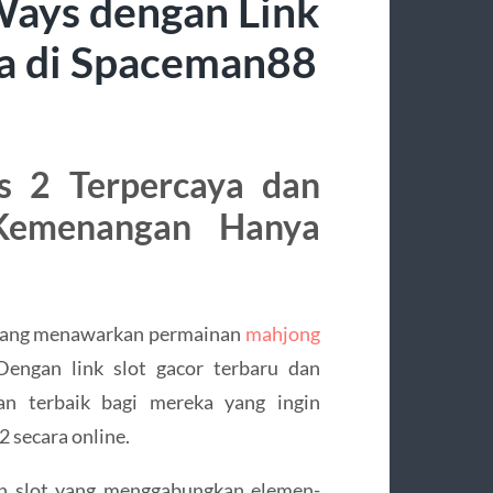
ays dengan Link
ya di Spaceman88
s 2 Terpercaya dan
Kemenangan Hanya
 yang menawarkan permainan
mahjong
engan link slot gacor terbaru dan
han terbaik bagi mereka yang ingin
 secara online.
n slot yang menggabungkan elemen-