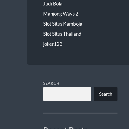
Judi Bola
Mahjong Ways 2
Slot Situs Kamboja
Slot Situs Thailand
joker123
SEARCH
Search