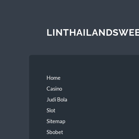
LINTHAILANDSWE
Home
Casino
Judi Bola
Slot
Sitemap
Sbobet