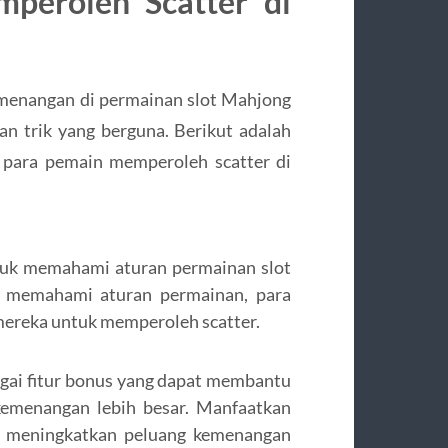
mperoleh Scatter di
enangan di permainan slot Mahjong
n trik yang berguna. Berikut adalah
 para pemain memperoleh scatter di
tuk memahami aturan permainan slot
 memahami aturan permainan, para
ereka untuk memperoleh scatter.
ai fitur bonus yang dapat membantu
emenangan lebih besar. Manfaatkan
tuk meningkatkan peluang kemenangan