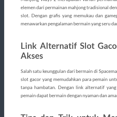
elemen dari permainan mahjong tradisional den
slot. Dengan grafis yang memukau dan game
menawarkan pengalaman bermain yang seru da
Link Alternatif Slot Ga
Akses
Salah satu keunggulan dari bermain di Spaceman
slot gacor yang memudahkan para pemain untu
tanpa hambatan. Dengan link alternatif yang 
pemain dapat bermain dengan nyaman dan ama