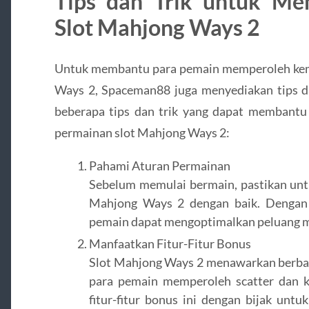
Tips dan Trik untuk Me
Slot Mahjong Ways 2
Untuk membantu para pemain memperoleh kem
Ways 2, Spaceman88 juga menyediakan tips da
beberapa tips dan trik yang dapat membantu
permainan slot Mahjong Ways 2:
Pahami Aturan Permainan
Sebelum memulai bermain, pastikan un
Mahjong Ways 2 dengan baik. Dengan
pemain dapat mengoptimalkan peluang m
Manfaatkan Fitur-Fitur Bonus
Slot Mahjong Ways 2 menawarkan berbag
para pemain memperoleh scatter dan k
fitur-fitur bonus ini dengan bijak un