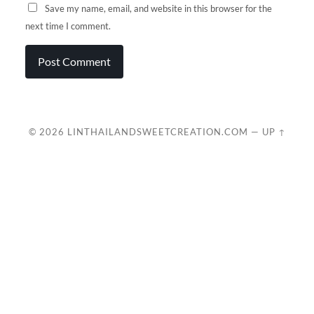
Save my name, email, and website in this browser for the
next time I comment.
© 2026
LINTHAILANDSWEETCREATION.COM
—
UP ↑