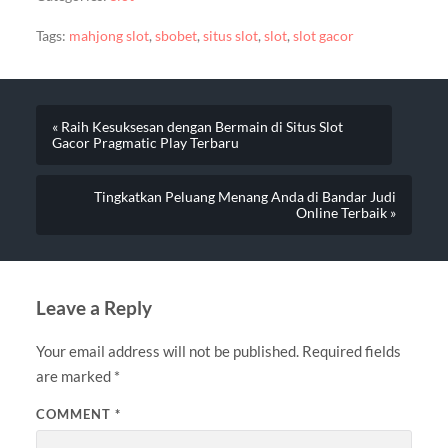
Tags:
mahjong slot
,
sbobet
,
situs slot
,
slot
,
slot gacor
« Raih Kesuksesan dengan Bermain di Situs Slot
Gacor Pragmatic Play Terbaru
Tingkatkan Peluang Menang Anda di Bandar Judi
Online Terbaik »
Leave a Reply
Your email address will not be published.
Required fields
are marked
*
COMMENT
*