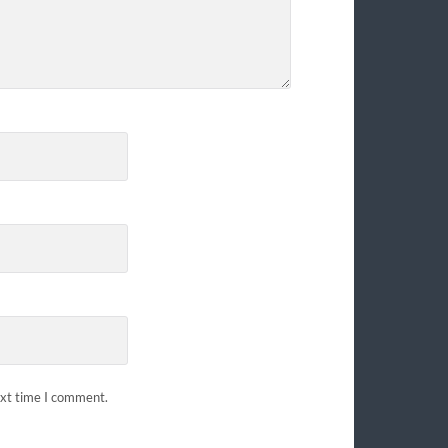
ext time I comment.