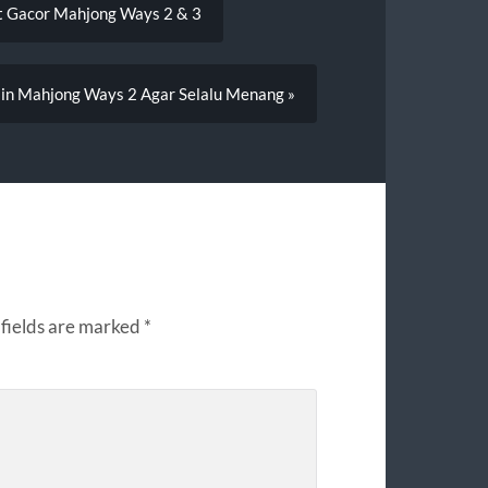
ot Gacor Mahjong Ways 2 & 3
in Mahjong Ways 2 Agar Selalu Menang »
fields are marked
*