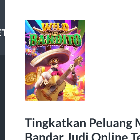
ETCREATION.COM
Tingkatkan Peluang 
Bandar Judi Online T