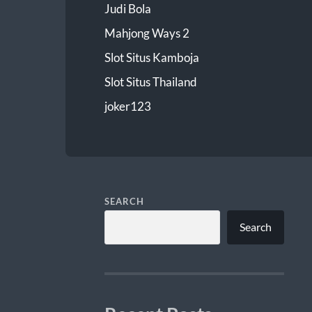
Judi Bola
Mahjong Ways 2
Slot Situs Kamboja
Slot Situs Thailand
joker123
SEARCH
Search