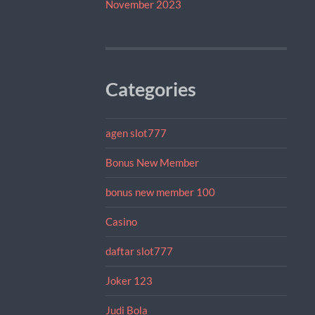
November 2023
Categories
agen slot777
Bonus New Member
bonus new member 100
Casino
daftar slot777
Joker 123
Judi Bola