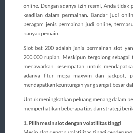
online. Dengan adanya izin resmi, Anda tidak
keadilan dalam permainan. Bandar judi onl
beragam jenis permainan judi online, termasu
banyak pemain.
Slot bet 200 adalah jenis permainan slot ya
200.000 rupiah. Meskipun tergolong sebagai 
menawarkan kesempatan untuk mendapatka
adanya fitur mega maxwin dan jackpot, p
mendapatkan keuntungan yang sangat besar dala
Untuk meningkatkan peluang menang dalam perm
memperhatikan beberapa tips dan strategi berik
1. Pilih mesin slot dengan volatilitas tinggi
Mesin slot dengan volatilitas tinggi cenderu