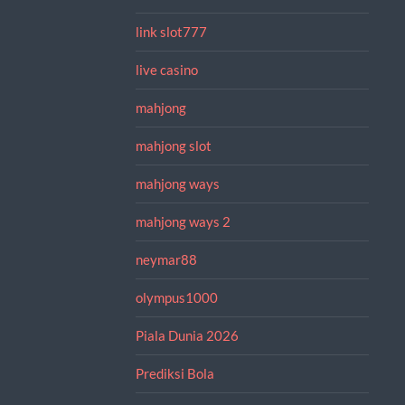
link slot777
live casino
mahjong
mahjong slot
mahjong ways
mahjong ways 2
neymar88
olympus1000
Piala Dunia 2026
Prediksi Bola