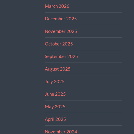
March 2026
December 2025
November 2025
October 2025
September 2025
August 2025
July 2025
June 2025
May 2025
April 2025
November 2024