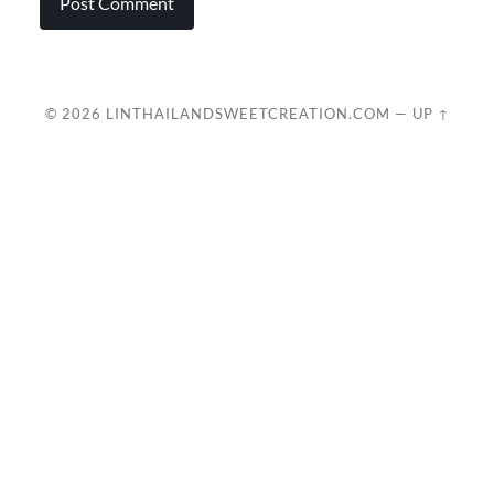
© 2026
LINTHAILANDSWEETCREATION.COM
—
UP ↑