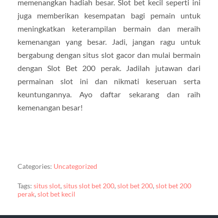
memenangkan hadiah besar. Slot bet kecil seperti ini
juga memberikan kesempatan bagi pemain untuk
meningkatkan keterampilan bermain dan meraih
kemenangan yang besar. Jadi, jangan ragu untuk
bergabung dengan situs slot gacor dan mulai bermain
dengan Slot Bet 200 perak. Jadilah jutawan dari
permainan slot ini dan nikmati keseruan serta
keuntungannya. Ayo daftar sekarang dan raih
kemenangan besar!
Categories:
Uncategorized
Tags:
situs slot
,
situs slot bet 200
,
slot bet 200
,
slot bet 200
perak
,
slot bet kecil