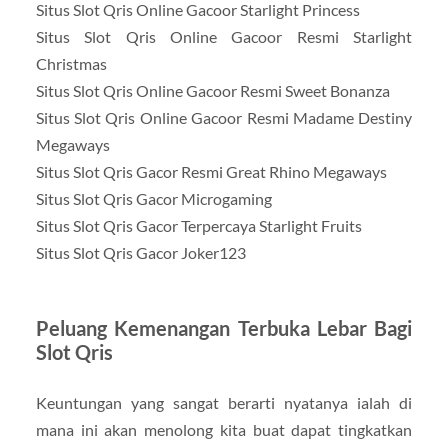
Situs Slot Qris Online Gacoor Starlight Princess
Situs Slot Qris Online Gacoor Resmi Starlight
Christmas
Situs Slot Qris Online Gacoor Resmi Sweet Bonanza
Situs Slot Qris Online Gacoor Resmi Madame Destiny
Megaways
Situs Slot Qris Gacor Resmi Great Rhino Megaways
Situs Slot Qris Gacor Microgaming
Situs Slot Qris Gacor Terpercaya Starlight Fruits
Situs Slot Qris Gacor Joker123
Peluang Kemenangan Terbuka Lebar Bagi
Slot Qris
Keuntungan yang sangat berarti nyatanya ialah di
mana ini akan menolong kita buat dapat tingkatkan