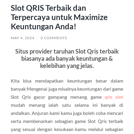
Slot QRIS Terbaik dan
Terpercaya untuk Maximize
Keuntungan Anda!
MAY 4, 2024
/
0 COMMENTS
Situs provider taruhan Slot Qris terbaik
biasanya ada banyak keuntungan &
kelebihan yang jelas.
Kita bisa mendapatkan keuntungan besar dalam
banyak Mengenai juga misalnya keuntungan dari game
Slot Qris gacor gampang menang. game
qris slot
mudah menang ialah satu selama ini banyak di
andalkan. Anjuran kami kamu juga boleh coba mencari
serta membenarkan sebagian game Slot Qris terbaik
yang sesuai dengan kesukaan kamu melalui sebagian