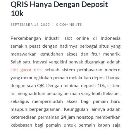
QRIS Hanya Dengan Deposit
10k
SEPTEMBER 14, 2025
/
0 COMMENTS
Perkembangan industri slot online di Indonesia
semakin pesat dengan hadirnya berbagai situs yang
menawarkan kemudahan akses dan fitur menarik.
Salah satu inovasi yang kini banyak digunakan adalah
slot gacor qris
, sebuah sistem pembayaran modern
yang memungkinkan pemain melakukan deposit hanya
dengan scan QR. Dengan minimal deposit 10k, sistem
ini menghadirkan peluang bermain yang lebih fleksibel,
sekaligus mempermudah akses bagi pemain baru
maupun berpengalaman. Keunggulan lainnya adalah
ketersediaan permainan
24 jam nonstop
, memberikan
kebebasan bagi pemain untuk bermain kapan saja