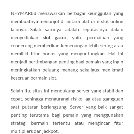
NEYMAR88 menawarkan berbagai keunggulan yang
membuatnya menonjol di antara platform slot online
lainnya. Salah satunya adalah reputasinya dalam
menyediakan
slot gacor
, yaitu permainan yang
cenderung memberikan kemenangan lebih sering atau
memiliki fitur bonus yang menguntungkan. Hal ini
menjadi pertimbangan penting bagi pemain yang ingin
meningkatkan peluang menang sekaligus menikmati
keseruan bermain slot.
Selain itu, situs ini mendukung server yang stabil dan
cepat, sehingga mengurangi risiko lag atau gangguan
saat putaran berlangsung. Server yang baik sangat
penting terutama bagi pemain yang menggunakan
strategi bermain tertentu atau mengincar fitur
multipliers dan jackpot.