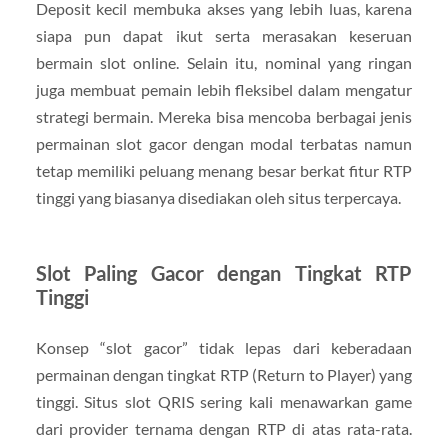
Deposit kecil membuka akses yang lebih luas, karena
siapa pun dapat ikut serta merasakan keseruan
bermain slot online. Selain itu, nominal yang ringan
juga membuat pemain lebih fleksibel dalam mengatur
strategi bermain. Mereka bisa mencoba berbagai jenis
permainan slot gacor dengan modal terbatas namun
tetap memiliki peluang menang besar berkat fitur RTP
tinggi yang biasanya disediakan oleh situs terpercaya.
Slot Paling Gacor dengan Tingkat RTP
Tinggi
Konsep “slot gacor” tidak lepas dari keberadaan
permainan dengan tingkat RTP (Return to Player) yang
tinggi. Situs slot QRIS sering kali menawarkan game
dari provider ternama dengan RTP di atas rata-rata.