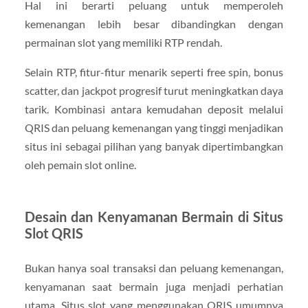
Hal ini berarti peluang untuk memperoleh
kemenangan lebih besar dibandingkan dengan
permainan slot yang memiliki RTP rendah.
Selain RTP, fitur-fitur menarik seperti free spin, bonus
scatter, dan jackpot progresif turut meningkatkan daya
tarik. Kombinasi antara kemudahan deposit melalui
QRIS dan peluang kemenangan yang tinggi menjadikan
situs ini sebagai pilihan yang banyak dipertimbangkan
oleh pemain slot online.
Desain dan Kenyamanan Bermain di Situs
Slot QRIS
Bukan hanya soal transaksi dan peluang kemenangan,
kenyamanan saat bermain juga menjadi perhatian
utama. Situs slot yang menggunakan QRIS umumnya