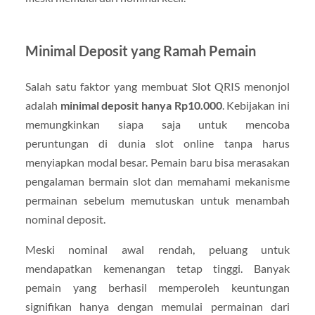
Minimal Deposit yang Ramah Pemain
Salah satu faktor yang membuat Slot QRIS menonjol
adalah
minimal deposit hanya Rp10.000
. Kebijakan ini
memungkinkan siapa saja untuk mencoba
peruntungan di dunia slot online tanpa harus
menyiapkan modal besar. Pemain baru bisa merasakan
pengalaman bermain slot dan memahami mekanisme
permainan sebelum memutuskan untuk menambah
nominal deposit.
Meski nominal awal rendah, peluang untuk
mendapatkan kemenangan tetap tinggi. Banyak
pemain yang berhasil memperoleh keuntungan
signifikan hanya dengan memulai permainan dari