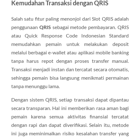
Kemudahan Transaksi dengan QRIS
Salah satu fitur paling menonjol dari Slot QRIS adalah
penggunaan
QRIS
sebagai metode pembayaran. QRIS
atau Quick Response Code Indonesian Standard
memudahkan pemain untuk melakukan deposit
melalui berbagai e-wallet atau aplikasi mobile banking
tanpa harus repot dengan proses transfer manual.
Transaksi menjadi instan dan tercatat secara otomatis,
sehingga pemain bisa langsung menikmati permainan
tanpa menunggu lama.
Dengan sistem QRIS, setiap transaksi dapat dipantau
secara transparan. Hal ini memberikan rasa aman bagi
pemain karena semua aktivitas finansial tercatat
dengan rapi dan dapat diverifikasi. Selain itu, metode
ini juga meminimalkan risiko kesalahan transfer yang