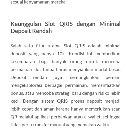
sesuai kenyamanan mereka.
Keunggulan Slot QRIS dengan Minimal
Deposit Rendah
Salah satu fitur utama Slot QRIS adalah minimal
deposit yang hanya 10k. Kondisi ini memberikan
kesempatan bagi banyak orang untuk mencoba
permainan slot tanpa harus menyiapkan modal besar.
Deposit rendah juga memungkinkan pemain
mengeksplorasi berbagai permainan, memanfaatkan
bonus, atau mencoba strategi baru dengan risiko lebih
kecil. Dengan sistem QRIS, proses deposit menjadi
lebih cepat dan aman karena hanya memerlukan scan
QR melalui aplikasi perbankan atau e-wallet, sehingga
tidak perlu transfer manual yang memakan waktu.