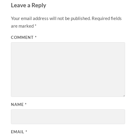
Leave a Reply
Your email address will not be published.
Required fields
are marked
*
COMMENT
*
NAME
*
EMAIL
*