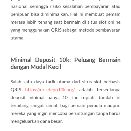
nasional, sehingga risiko kesalahan pembayaran atau
penipuan bisa diminimalkan. Hal ini membuat pemain
merasa lebih tenang saat bermain di situs slot online
yang menggunakan QRIS sebagai metode pembayaran
utama.
Minimal Deposit 10k: Peluang Bermain
dengan Modal Kecil
Salah satu daya tarik utama dari situs slot berbasis
QRIS
https://qrisdepo10k.org/
adalah tersedianya
deposit minimal hanya 10 ribu rupiah. Jumlah ini
terbilang sangat ramah bagi pemain pemula maupun
mereka yang ingin mencoba peruntungan tanpa harus
mengeluarkan dana besar.