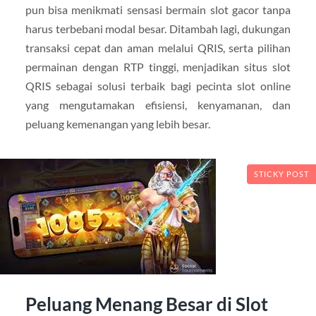
pun bisa menikmati sensasi bermain slot gacor tanpa
harus terbebani modal besar. Ditambah lagi, dukungan
transaksi cepat dan aman melalui QRIS, serta pilihan
permainan dengan RTP tinggi, menjadikan situs slot
QRIS sebagai solusi terbaik bagi pecinta slot online
yang mengutamakan efisiensi, kenyamanan, dan
peluang kemenangan yang lebih besar.
STICKY POST
Peluang Menang Besar di Slot