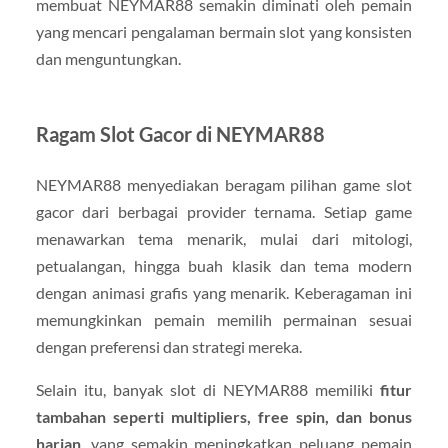
membuat NEYMAR88 semakin diminati oleh pemain
yang mencari pengalaman bermain slot yang konsisten
dan menguntungkan.
Ragam Slot Gacor di NEYMAR88
NEYMAR88 menyediakan beragam pilihan game slot
gacor dari berbagai provider ternama. Setiap game
menawarkan tema menarik, mulai dari mitologi,
petualangan, hingga buah klasik dan tema modern
dengan animasi grafis yang menarik. Keberagaman ini
memungkinkan pemain memilih permainan sesuai
dengan preferensi dan strategi mereka.
Selain itu, banyak slot di NEYMAR88 memiliki
fitur
tambahan seperti multipliers, free spin, dan bonus
harian
, yang semakin meningkatkan peluang pemain