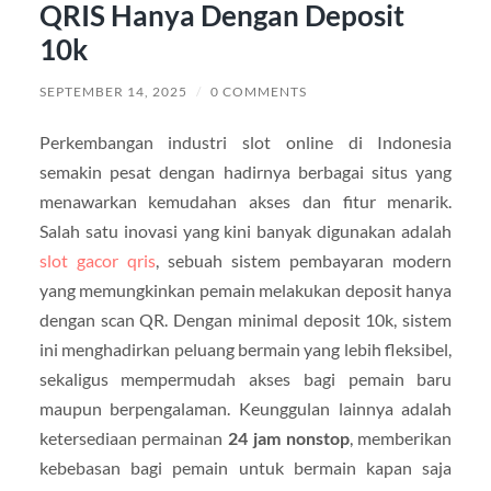
QRIS Hanya Dengan Deposit
10k
SEPTEMBER 14, 2025
/
0 COMMENTS
Perkembangan industri slot online di Indonesia
semakin pesat dengan hadirnya berbagai situs yang
menawarkan kemudahan akses dan fitur menarik.
Salah satu inovasi yang kini banyak digunakan adalah
slot gacor qris
, sebuah sistem pembayaran modern
yang memungkinkan pemain melakukan deposit hanya
dengan scan QR. Dengan minimal deposit 10k, sistem
ini menghadirkan peluang bermain yang lebih fleksibel,
sekaligus mempermudah akses bagi pemain baru
maupun berpengalaman. Keunggulan lainnya adalah
ketersediaan permainan
24 jam nonstop
, memberikan
kebebasan bagi pemain untuk bermain kapan saja