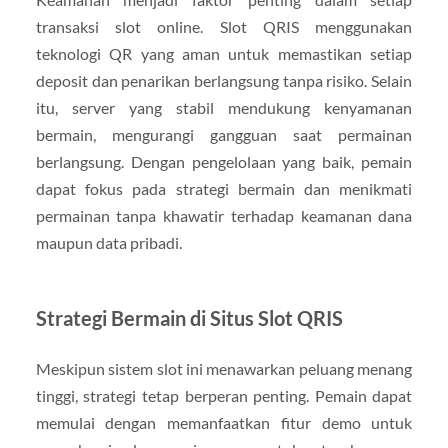
transaksi slot online. Slot QRIS menggunakan
teknologi QR yang aman untuk memastikan setiap
deposit dan penarikan berlangsung tanpa risiko. Selain
itu, server yang stabil mendukung kenyamanan
bermain, mengurangi gangguan saat permainan
berlangsung. Dengan pengelolaan yang baik, pemain
dapat fokus pada strategi bermain dan menikmati
permainan tanpa khawatir terhadap keamanan dana
maupun data pribadi.
Strategi Bermain di Situs Slot QRIS
Meskipun sistem slot ini menawarkan peluang menang
tinggi, strategi tetap berperan penting. Pemain dapat
memulai dengan memanfaatkan fitur demo untuk