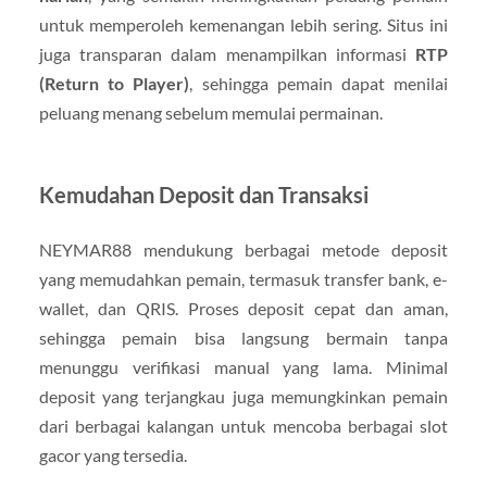
untuk memperoleh kemenangan lebih sering. Situs ini
juga transparan dalam menampilkan informasi
RTP
(Return to Player)
, sehingga pemain dapat menilai
peluang menang sebelum memulai permainan.
Kemudahan Deposit dan Transaksi
NEYMAR88 mendukung berbagai metode deposit
yang memudahkan pemain, termasuk transfer bank, e-
wallet, dan QRIS. Proses deposit cepat dan aman,
sehingga pemain bisa langsung bermain tanpa
menunggu verifikasi manual yang lama. Minimal
deposit yang terjangkau juga memungkinkan pemain
dari berbagai kalangan untuk mencoba berbagai slot
gacor yang tersedia.