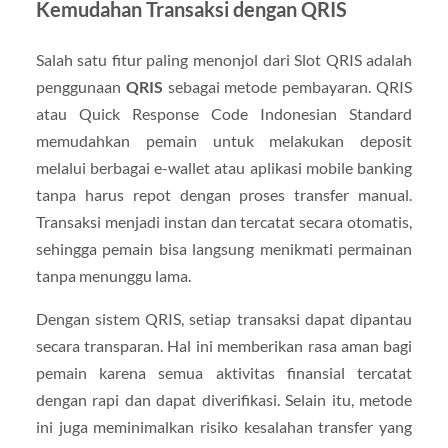
Kemudahan Transaksi dengan QRIS
Salah satu fitur paling menonjol dari Slot QRIS adalah
penggunaan
QRIS
sebagai metode pembayaran. QRIS
atau Quick Response Code Indonesian Standard
memudahkan pemain untuk melakukan deposit
melalui berbagai e-wallet atau aplikasi mobile banking
tanpa harus repot dengan proses transfer manual.
Transaksi menjadi instan dan tercatat secara otomatis,
sehingga pemain bisa langsung menikmati permainan
tanpa menunggu lama.
Dengan sistem QRIS, setiap transaksi dapat dipantau
secara transparan. Hal ini memberikan rasa aman bagi
pemain karena semua aktivitas finansial tercatat
dengan rapi dan dapat diverifikasi. Selain itu, metode
ini juga meminimalkan risiko kesalahan transfer yang