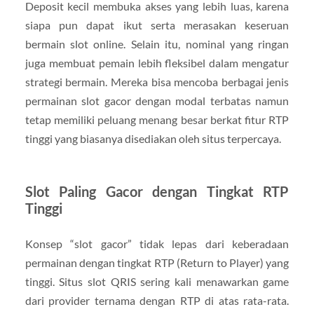
Deposit kecil membuka akses yang lebih luas, karena
siapa pun dapat ikut serta merasakan keseruan
bermain slot online. Selain itu, nominal yang ringan
juga membuat pemain lebih fleksibel dalam mengatur
strategi bermain. Mereka bisa mencoba berbagai jenis
permainan slot gacor dengan modal terbatas namun
tetap memiliki peluang menang besar berkat fitur RTP
tinggi yang biasanya disediakan oleh situs terpercaya.
Slot Paling Gacor dengan Tingkat RTP
Tinggi
Konsep “slot gacor” tidak lepas dari keberadaan
permainan dengan tingkat RTP (Return to Player) yang
tinggi. Situs slot QRIS sering kali menawarkan game
dari provider ternama dengan RTP di atas rata-rata.