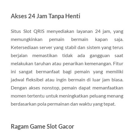
Akses 24 Jam Tanpa Henti
Situs Slot QRIS menyediakan layanan 24 jam, yang
memungkinkan pemain bermain kapan saja.
Ketersediaan server yang stabil dan sistem yang terus
berjalan memastikan tidak ada gangguan saat
melakukan taruhan atau penarikan kemenangan. Fitur
ini sangat bermanfaat bagi pemain yang memiliki
jadwal fleksibel atau ingin bermain di luar jam biasa.
Dengan akses nonstop, pemain dapat memanfaatkan
momen tertentu untuk meningkatkan peluang menang
berdasarkan pola permainan dan waktu yang tepat.
Ragam Game Slot Gacor