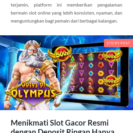
terjamin, platform ini memberikan pengalaman
bermain slot online yang lebih konsisten, nyaman, dan
menguntungkan bagi pemain dari berbagai kalangan.
STICKY POST
Menikmati Slot Gacor Resmi
dengan Deposit Ringan Hanya