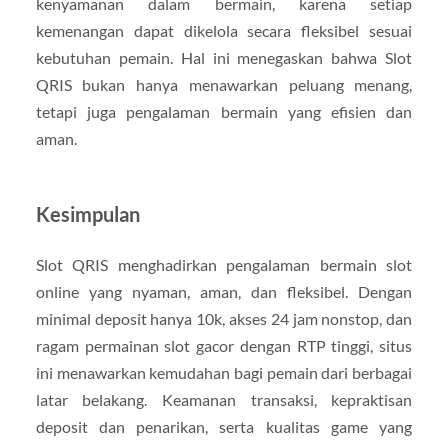
kenyamanan dalam bermain, karena setiap
kemenangan dapat dikelola secara fleksibel sesuai
kebutuhan pemain. Hal ini menegaskan bahwa Slot
QRIS bukan hanya menawarkan peluang menang,
tetapi juga pengalaman bermain yang efisien dan
aman.
Kesimpulan
Slot QRIS menghadirkan pengalaman bermain slot
online yang nyaman, aman, dan fleksibel. Dengan
minimal deposit hanya 10k, akses 24 jam nonstop, dan
ragam permainan slot gacor dengan RTP tinggi, situs
ini menawarkan kemudahan bagi pemain dari berbagai
latar belakang. Keamanan transaksi, kepraktisan
deposit dan penarikan, serta kualitas game yang