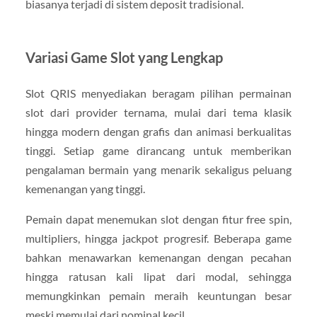
biasanya terjadi di sistem deposit tradisional.
Variasi Game Slot yang Lengkap
Slot QRIS menyediakan beragam pilihan permainan
slot dari provider ternama, mulai dari tema klasik
hingga modern dengan grafis dan animasi berkualitas
tinggi. Setiap game dirancang untuk memberikan
pengalaman bermain yang menarik sekaligus peluang
kemenangan yang tinggi.
Pemain dapat menemukan slot dengan fitur free spin,
multipliers, hingga jackpot progresif. Beberapa game
bahkan menawarkan kemenangan dengan pecahan
hingga ratusan kali lipat dari modal, sehingga
memungkinkan pemain meraih keuntungan besar
meski memulai dari nominal kecil.