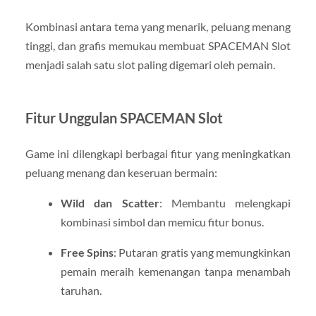
Kombinasi antara tema yang menarik, peluang menang
tinggi, dan grafis memukau membuat SPACEMAN Slot
menjadi salah satu slot paling digemari oleh pemain.
Fitur Unggulan SPACEMAN Slot
Game ini dilengkapi berbagai fitur yang meningkatkan
peluang menang dan keseruan bermain:
Wild dan Scatter
: Membantu melengkapi
kombinasi simbol dan memicu fitur bonus.
Free Spins
: Putaran gratis yang memungkinkan
pemain meraih kemenangan tanpa menambah
taruhan.