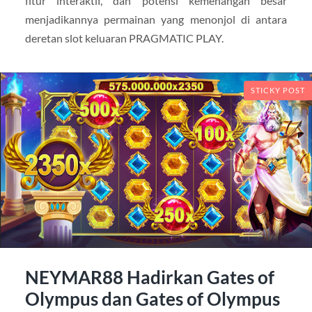
fitur interaktif, dan potensi kemenangan besar
menjadikannya permainan yang menonjol di antara
deretan slot keluaran PRAGMATIC PLAY.
STICKY POST
NEYMAR88 Hadirkan Gates of
Olympus dan Gates of Olympus