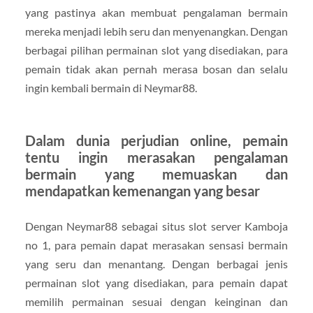
yang pastinya akan membuat pengalaman bermain
mereka menjadi lebih seru dan menyenangkan. Dengan
berbagai pilihan permainan slot yang disediakan, para
pemain tidak akan pernah merasa bosan dan selalu
ingin kembali bermain di Neymar88.
Dalam dunia perjudian online, pemain
tentu ingin merasakan pengalaman
bermain yang memuaskan dan
mendapatkan kemenangan yang besar
Dengan Neymar88 sebagai situs slot server Kamboja
no 1, para pemain dapat merasakan sensasi bermain
yang seru dan menantang. Dengan berbagai jenis
permainan slot yang disediakan, para pemain dapat
memilih permainan sesuai dengan keinginan dan