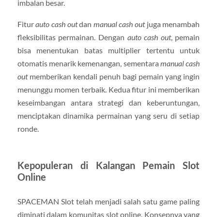
imbalan besar.
Fitur
auto cash out
dan
manual cash out
juga menambah
fleksibilitas permainan. Dengan
auto cash out
, pemain
bisa menentukan batas multiplier tertentu untuk
otomatis menarik kemenangan, sementara
manual cash
out
memberikan kendali penuh bagi pemain yang ingin
menunggu momen terbaik. Kedua fitur ini memberikan
keseimbangan antara strategi dan keberuntungan,
menciptakan dinamika permainan yang seru di setiap
ronde.
Kepopuleran di Kalangan Pemain Slot
Online
SPACEMAN Slot telah menjadi salah satu game paling
diminati dalam komunitas slot online. Konsepnya yang