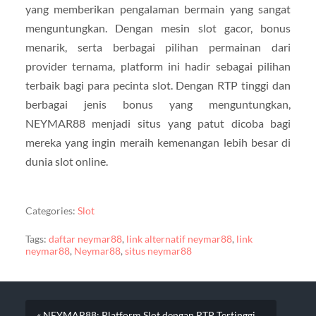
yang memberikan pengalaman bermain yang sangat
menguntungkan. Dengan mesin slot gacor, bonus
menarik, serta berbagai pilihan permainan dari
provider ternama, platform ini hadir sebagai pilihan
terbaik bagi para pecinta slot. Dengan RTP tinggi dan
berbagai jenis bonus yang menguntungkan,
NEYMAR88 menjadi situs yang patut dicoba bagi
mereka yang ingin meraih kemenangan lebih besar di
dunia slot online.
Categories:
Slot
Tags:
daftar neymar88
,
link alternatif neymar88
,
link
neymar88
,
Neymar88
,
situs neymar88
« NEYMAR88: Platform Slot dengan RTP Tertinggi