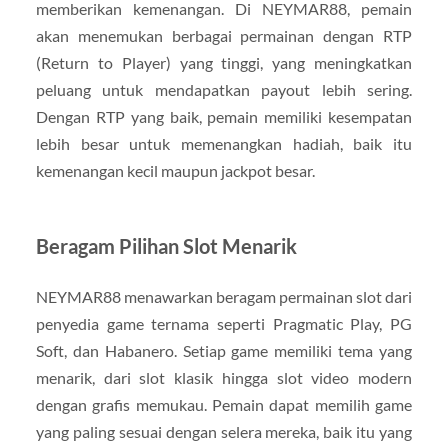
memberikan kemenangan. Di NEYMAR88, pemain
akan menemukan berbagai permainan dengan RTP
(Return to Player) yang tinggi, yang meningkatkan
peluang untuk mendapatkan payout lebih sering.
Dengan RTP yang baik, pemain memiliki kesempatan
lebih besar untuk memenangkan hadiah, baik itu
kemenangan kecil maupun jackpot besar.
Beragam Pilihan Slot Menarik
NEYMAR88 menawarkan beragam permainan slot dari
penyedia game ternama seperti Pragmatic Play, PG
Soft, dan Habanero. Setiap game memiliki tema yang
menarik, dari slot klasik hingga slot video modern
dengan grafis memukau. Pemain dapat memilih game
yang paling sesuai dengan selera mereka, baik itu yang