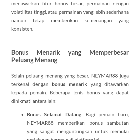
menawarkan fitur bonus besar, permainan dengan
volatilitas tinggi, atau permainan yang lebih sederhana
namun tetap memberikan kemenangan yang
konsisten.
Bonus Menarik yang Memperbesar
Peluang Menang
Selain peluang menang yang besar, NEYMAR88 juga
terkenal dengan
bonus menarik
yang ditawarkan
kepada pemain. Beberapa jenis bonus yang dapat
dinikmati antara lain:
Bonus Selamat Datang
: Bagi pemain baru,
NEYMAR88 memberikan bonus sambutan
yang sangat menguntungkan untuk memulai
perjalanan bermain di platform ini.