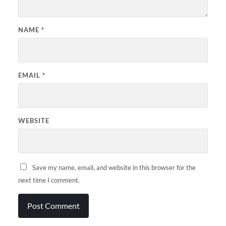
NAME
*
EMAIL
*
WEBSITE
Save my name, email, and website in this browser for the
next time I comment.