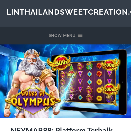
LINTHAILANDSWEETCREATION
SHOW MENU
NEYMAR88: Platform Terbaik