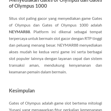
of Olympus 1000
Situs slot paling gacor yang menyediakan game Gates
of Olympus dan Gates of Olympus 1000 adalah
NEYMAR88
. Platform ini dikenal sebagai tempat
terpercaya untuk bermain slot gacor dengan RTP tinggi
dan peluang menang besar. NEYMAR88 menyediakan
akses mudah ke kedua versi game ini serta berbagai
slot populer lainnya dengan layanan cepat dan sistem
transaksi aman, mendukung kenyamanan dan
keamanan pemain dalam bermain.
Kesimpulan
Gates of Olympus adalah game slot bertema mitologi
Yunani yang menawarkan fitur perkalian kemenangan