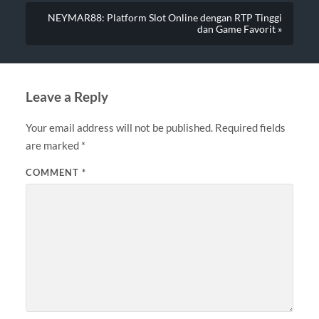
NEYMAR88: Platform Slot Online dengan RTP Tinggi
dan Game Favorit »
Leave a Reply
Your email address will not be published.
Required fields
are marked
*
COMMENT
*