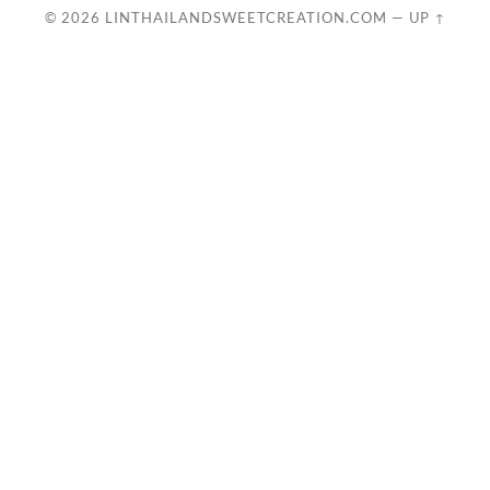
© 2026
LINTHAILANDSWEETCREATION.COM
—
UP ↑