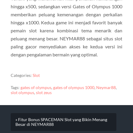
hingga x500, sedangkan versi Gates of Olympus 1000
memberikan peluang kemenangan dengan perkalian
hingga x1000. Kedua game ini menjadi favorit banyak
pemain slot karena kombinasi tema menarik dan
peluang menang besar. NEYMAR88 sebagai situs slot
paling gacor menyediakan akses ke kedua versi ini
dengan pengalaman bermain yang optimal.
Categories:
Slot
Tags:
gates of olympus
,
gates of olympus 1000
,
Neymar88
,
slot olympus
,
slot zeus
« Fitur Bonus SPACEMAN Slot yang Bikin Menang
Besar di NEYMAR88