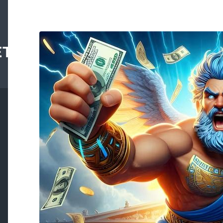
ETCREATION.COM