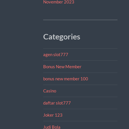
November 2023
Categories
agen slot777
Bonus New Member
bonus new member 100
Casino
daftar slot777
Joker 123
Judi Bola