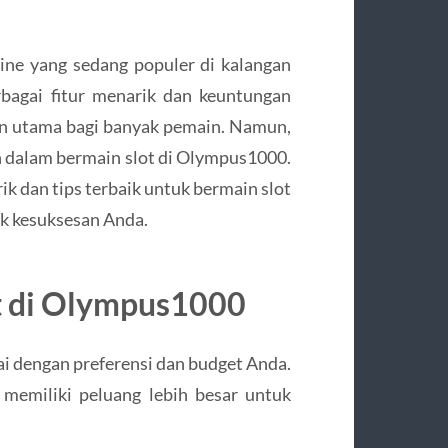
ine yang sedang populer di kalangan
agai fitur menarik dan keuntungan
han utama bagi banyak pemain. Namun,
n dalam bermain slot di Olympus1000.
rik dan tips terbaik untuk bermain slot
uk kesuksesan Anda.
ot di Olympus1000
uai dengan preferensi dan budget Anda.
memiliki peluang lebih besar untuk