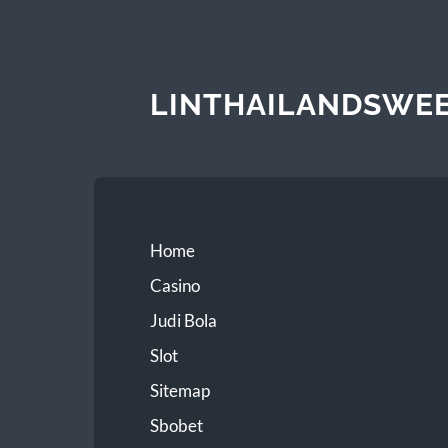
LINTHAILANDSWE
Home
Casino
Judi Bola
Slot
Sitemap
Sbobet