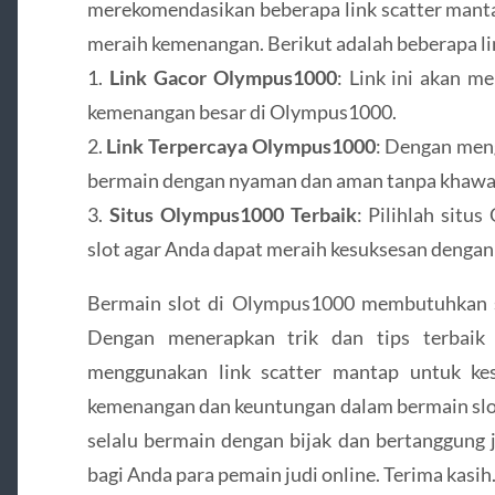
merekomendasikan beberapa link scatter man
meraih kemenangan. Berikut adalah beberapa lin
1.
Link Gacor Olympus1000
: Link ini akan m
kemenangan besar di Olympus1000.
2.
Link Terpercaya Olympus1000
: Dengan meng
bermain dengan nyaman dan aman tanpa khawat
3.
Situs Olympus1000 Terbaik
: Pilihlah situ
slot agar Anda dapat meraih kesuksesan denga
Bermain slot di Olympus1000 membutuhkan st
Dengan menerapkan trik dan tips terbaik 
menggunakan link scatter mantap untuk ke
kemenangan dan keuntungan dalam bermain slo
selalu bermain dengan bijak dan bertanggung 
bagi Anda para pemain judi online. Terima kasih