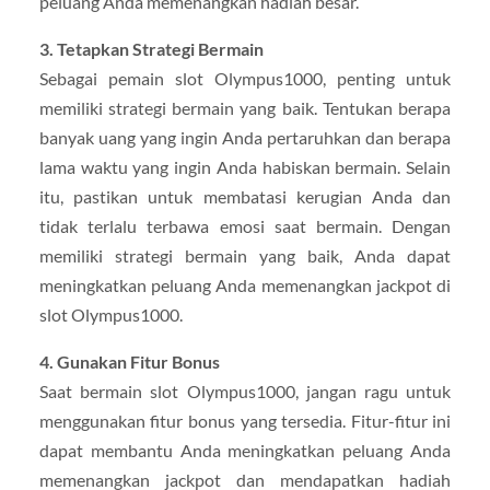
peluang Anda memenangkan hadiah besar.
3. Tetapkan Strategi Bermain
Sebagai pemain slot Olympus1000, penting untuk
memiliki strategi bermain yang baik. Tentukan berapa
banyak uang yang ingin Anda pertaruhkan dan berapa
lama waktu yang ingin Anda habiskan bermain. Selain
itu, pastikan untuk membatasi kerugian Anda dan
tidak terlalu terbawa emosi saat bermain. Dengan
memiliki strategi bermain yang baik, Anda dapat
meningkatkan peluang Anda memenangkan jackpot di
slot Olympus1000.
4. Gunakan Fitur Bonus
Saat bermain slot Olympus1000, jangan ragu untuk
menggunakan fitur bonus yang tersedia. Fitur-fitur ini
dapat membantu Anda meningkatkan peluang Anda
memenangkan jackpot dan mendapatkan hadiah