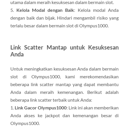
utama dalam meraih kesuksesan dalam bermain slot.
5.
Kelola Modal dengan Baik
: Kelola modal Anda
dengan baik dan bijak. Hindari mengambil risiko yang
terlalu besar dalam bermain slot di Olympus1000.
Link Scatter Mantap untuk Kesuksesan
Anda
Untuk meningkatkan kesuksesan Anda dalam bermain
slot di Olympus1000, kami merekomendasikan
beberapa link scatter mantap yang dapat membantu
Anda dalam meraih kemenangan. Berikut adalah
beberapa link scatter terbaik untuk Anda:
1.
Link Gacor Olympus1000
: Link ini akan memberikan
Anda akses ke jackpot dan kemenangan besar di
Olympus1000.