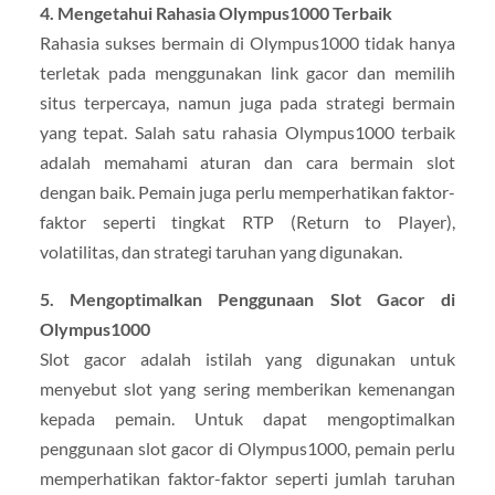
4. Mengetahui Rahasia Olympus1000 Terbaik
Rahasia sukses bermain di Olympus1000 tidak hanya
terletak pada menggunakan link gacor dan memilih
situs terpercaya, namun juga pada strategi bermain
yang tepat. Salah satu rahasia Olympus1000 terbaik
adalah memahami aturan dan cara bermain slot
dengan baik. Pemain juga perlu memperhatikan faktor-
faktor seperti tingkat RTP (Return to Player),
volatilitas, dan strategi taruhan yang digunakan.
5. Mengoptimalkan Penggunaan Slot Gacor di
Olympus1000
Slot gacor adalah istilah yang digunakan untuk
menyebut slot yang sering memberikan kemenangan
kepada pemain. Untuk dapat mengoptimalkan
penggunaan slot gacor di Olympus1000, pemain perlu
memperhatikan faktor-faktor seperti jumlah taruhan