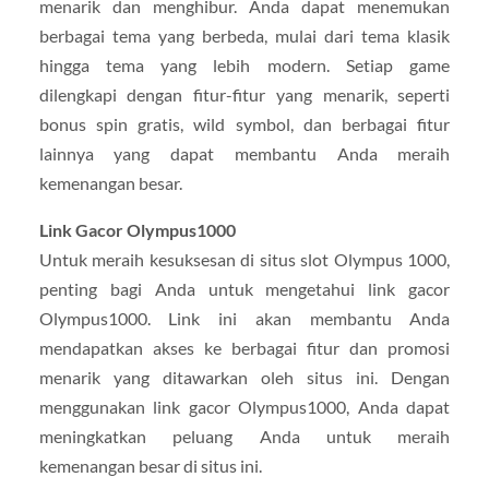
menarik dan menghibur. Anda dapat menemukan
berbagai tema yang berbeda, mulai dari tema klasik
hingga tema yang lebih modern. Setiap game
dilengkapi dengan fitur-fitur yang menarik, seperti
bonus spin gratis, wild symbol, dan berbagai fitur
lainnya yang dapat membantu Anda meraih
kemenangan besar.
Link Gacor Olympus1000
Untuk meraih kesuksesan di situs slot Olympus 1000,
penting bagi Anda untuk mengetahui link gacor
Olympus1000. Link ini akan membantu Anda
mendapatkan akses ke berbagai fitur dan promosi
menarik yang ditawarkan oleh situs ini. Dengan
menggunakan link gacor Olympus1000, Anda dapat
meningkatkan peluang Anda untuk meraih
kemenangan besar di situs ini.