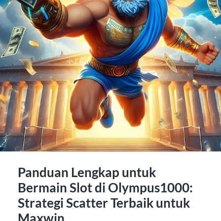
Panduan Lengkap untuk
Bermain Slot di Olympus1000:
Strategi Scatter Terbaik untuk
Maxwin