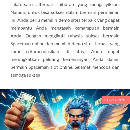
salah satu alternatif hiburan yang mengasyikkan.
Namun, untuk bisa sukses dalam bermain permainan
ini, Anda perlu memilih demo sites terbaik yang dapat
membantu Anda mengasah kemampuan bermain
Anda. Dengan mengikuti rahasia sukses bermain
Spaceman online dan memilih demo sites terbaik yang
kami rekomendasikan di atas, Anda dapat
meningkatkan peluang kemenangan Anda dalam
bermain Spaceman slot online. Selamat mencoba dan
semoga sukses
STICKY POST