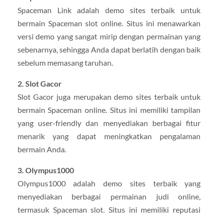
Spaceman Link adalah demo sites terbaik untuk
bermain Spaceman slot online. Situs ini menawarkan
versi demo yang sangat mirip dengan permainan yang
sebenarnya, sehingga Anda dapat berlatih dengan baik
sebelum memasang taruhan.
2. Slot Gacor
Slot Gacor juga merupakan demo sites terbaik untuk
bermain Spaceman online. Situs ini memiliki tampilan
yang user-friendly dan menyediakan berbagai fitur
menarik yang dapat meningkatkan pengalaman
bermain Anda.
3. Olympus1000
Olympus1000 adalah demo sites terbaik yang
menyediakan berbagai permainan judi online,
termasuk Spaceman slot. Situs ini memiliki reputasi