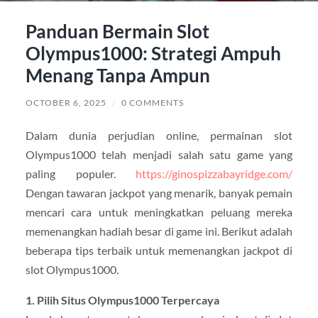
Panduan Bermain Slot
Olympus1000: Strategi Ampuh
Menang Tanpa Ampun
OCTOBER 6, 2025
/
0 COMMENTS
Dalam dunia perjudian online, permainan slot
Olympus1000 telah menjadi salah satu game yang
paling populer.
https://ginospizzabayridge.com/
Dengan tawaran jackpot yang menarik, banyak pemain
mencari cara untuk meningkatkan peluang mereka
memenangkan hadiah besar di game ini. Berikut adalah
beberapa tips terbaik untuk memenangkan jackpot di
slot Olympus1000.
1. Pilih Situs Olympus1000 Terpercaya