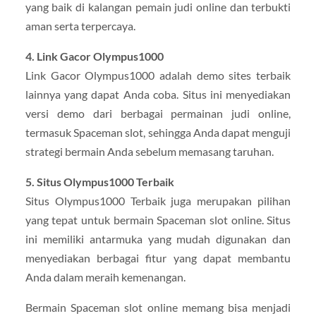
yang baik di kalangan pemain judi online dan terbukti
aman serta terpercaya.
4. Link Gacor Olympus1000
Link Gacor Olympus1000 adalah demo sites terbaik
lainnya yang dapat Anda coba. Situs ini menyediakan
versi demo dari berbagai permainan judi online,
termasuk Spaceman slot, sehingga Anda dapat menguji
strategi bermain Anda sebelum memasang taruhan.
5. Situs Olympus1000 Terbaik
Situs Olympus1000 Terbaik juga merupakan pilihan
yang tepat untuk bermain Spaceman slot online. Situs
ini memiliki antarmuka yang mudah digunakan dan
menyediakan berbagai fitur yang dapat membantu
Anda dalam meraih kemenangan.
Bermain Spaceman slot online memang bisa menjadi