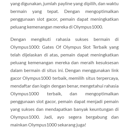
yang digunakan, jumlah payline yang dipilih, dan waktu
bermain yang tepat. Dengan mengoptimalkan
penggunaan slot gacor, pemain dapat meningkatkan
peluang kemenangan mereka di Olympus1000.
Dengan mengikuti rahasia sukses bermain di
Olympus1000: Gates Of Olympus Slot Terbaik yang
telah dijelaskan di atas, pemain dapat meningkatkan
peluang kemenangan mereka dan meraih kesuksesan
dalam bermain di situs ini. Dengan menggunakan link
gacor Olympus1000 terbaik, memilih situs terpercaya,
mendaftar dan login dengan benar, mengetahui rahasia
Olympus1000 terbaik, dan mengoptimalkan
penggunaan slot gacor, pemain dapat menjadi pemain
yang sukses dan mendapatkan banyak keuntungan di
Olympus1000. Jadi, ayo segera bergabung dan
mainkan Olympus1000 sekarang juga!