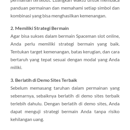
panduan permainan dan memahami setiap simbol dan
kombinasi yang bisa menghasilkan kemenangan.
2. Memiliki Strategi Bermain
Agar bisa sukses dalam bermain Spaceman slot online,
Anda perlu memiliki strategi bermain yang baik.
Tentukan target kemenangan, batas kerugian, dan cara
bertaruh yang tepat sesuai dengan modal yang Anda
miliki.
3. Berlatih di Demo Sites Terbaik
Sebelum memasang taruhan dalam permainan yang
sebenarnya, sebaiknya berlatih di demo sites terbaik
terlebih dahulu. Dengan berlatih di demo sites, Anda
dapat menguji strategi bermain Anda tanpa risiko
kehilangan uang.