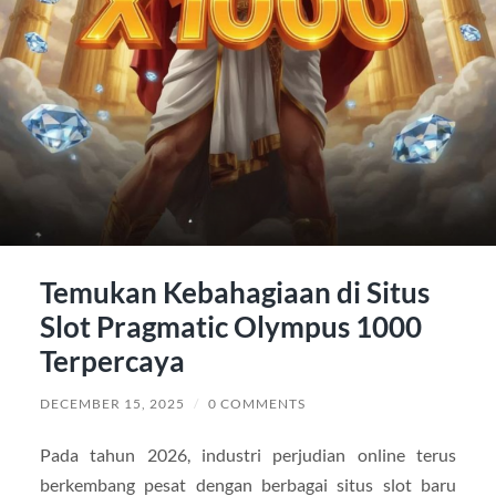
Temukan Kebahagiaan di Situs
Slot Pragmatic Olympus 1000
Terpercaya
DECEMBER 15, 2025
/
0 COMMENTS
Pada tahun 2026, industri perjudian online terus
berkembang pesat dengan berbagai situs slot baru