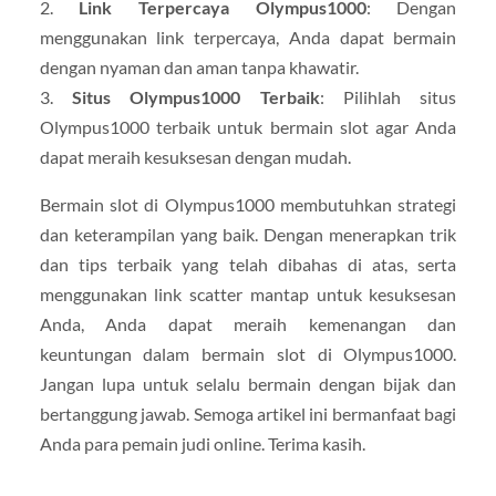
2.
Link Terpercaya Olympus1000
: Dengan
menggunakan link terpercaya, Anda dapat bermain
dengan nyaman dan aman tanpa khawatir.
3.
Situs Olympus1000 Terbaik
: Pilihlah situs
Olympus1000 terbaik untuk bermain slot agar Anda
dapat meraih kesuksesan dengan mudah.
Bermain slot di Olympus1000 membutuhkan strategi
dan keterampilan yang baik. Dengan menerapkan trik
dan tips terbaik yang telah dibahas di atas, serta
menggunakan link scatter mantap untuk kesuksesan
Anda, Anda dapat meraih kemenangan dan
keuntungan dalam bermain slot di Olympus1000.
Jangan lupa untuk selalu bermain dengan bijak dan
bertanggung jawab. Semoga artikel ini bermanfaat bagi
Anda para pemain judi online. Terima kasih.