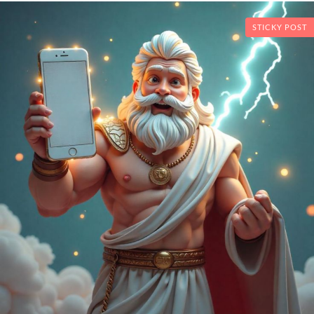
STICKY POST