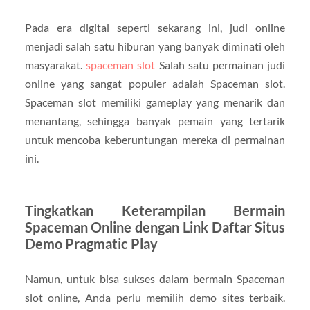
Pada era digital seperti sekarang ini, judi online
menjadi salah satu hiburan yang banyak diminati oleh
masyarakat.
spaceman slot
Salah satu permainan judi
online yang sangat populer adalah Spaceman slot.
Spaceman slot memiliki gameplay yang menarik dan
menantang, sehingga banyak pemain yang tertarik
untuk mencoba keberuntungan mereka di permainan
ini.
Tingkatkan Keterampilan Bermain
Spaceman Online dengan Link Daftar Situs
Demo Pragmatic Play
Namun, untuk bisa sukses dalam bermain Spaceman
slot online, Anda perlu memilih demo sites terbaik.