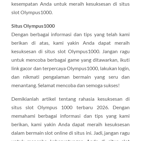
kesempatan Anda untuk meraih kesuksesan di situs
slot Olympus1000.
Situs Olympus1000
Dengan berbagai informasi dan tips yang telah kami
berikan di atas, kami yakin Anda dapat meraih
kesuksesan di situs slot Olympus1000. Jangan ragu
untuk mencoba berbagai game yang ditawarkan, ikuti
link gacor dan terpercaya Olympus1000, lakukan login,
dan nikmati pengalaman bermain yang seru dan
menantang. Selamat mencoba dan semoga sukses!
Demikianlah artikel tentang rahasia kesuksesan di
situs slot Olympus 1000 terbaru 2026. Dengan
memahami berbagai informasi dan tips yang kami
berikan, kami yakin Anda dapat meraih kesuksesan
dalam bermain slot online di situs ini. Jadi, jangan ragu