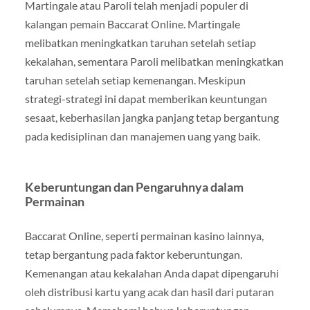
Martingale atau Paroli telah menjadi populer di
kalangan pemain Baccarat Online. Martingale
melibatkan meningkatkan taruhan setelah setiap
kekalahan, sementara Paroli melibatkan meningkatkan
taruhan setelah setiap kemenangan. Meskipun
strategi-strategi ini dapat memberikan keuntungan
sesaat, keberhasilan jangka panjang tetap bergantung
pada kedisiplinan dan manajemen uang yang baik.
Keberuntungan dan Pengaruhnya dalam
Permainan
Baccarat Online, seperti permainan kasino lainnya,
tetap bergantung pada faktor keberuntungan.
Kemenangan atau kekalahan Anda dapat dipengaruhi
oleh distribusi kartu yang acak dan hasil dari putaran