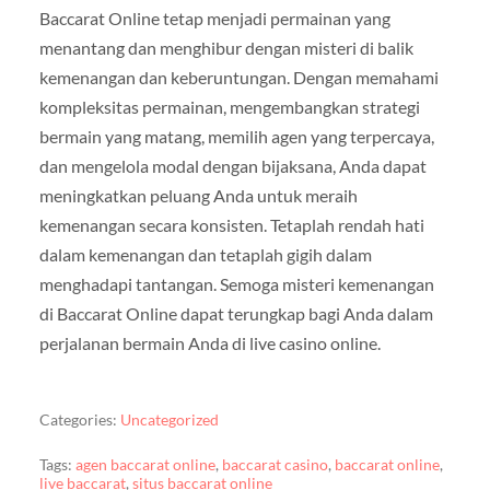
Baccarat Online tetap menjadi permainan yang
menantang dan menghibur dengan misteri di balik
kemenangan dan keberuntungan. Dengan memahami
kompleksitas permainan, mengembangkan strategi
bermain yang matang, memilih agen yang terpercaya,
dan mengelola modal dengan bijaksana, Anda dapat
meningkatkan peluang Anda untuk meraih
kemenangan secara konsisten. Tetaplah rendah hati
dalam kemenangan dan tetaplah gigih dalam
menghadapi tantangan. Semoga misteri kemenangan
di Baccarat Online dapat terungkap bagi Anda dalam
perjalanan bermain Anda di live casino online.
Categories:
Uncategorized
Tags:
agen baccarat online
,
baccarat casino
,
baccarat online
,
live baccarat
,
situs baccarat online