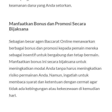
keamanan dana yang Anda setorkan.
Manfaatkan Bonus dan Promosi Secara
Bijaksana
Sebagian besar agen Baccarat Online menawarkan
berbagai bonus dan promosi kepada pemain mereka
sebagai insentif untuk bergabung dan tetap bermain.
Manfaatkan bonus ini secara bijaksana untuk
meningkatkan modal Anda tanpa harus meningkatkan
risiko permainan Anda. Namun, ingatlah untuk
membaca syarat dan ketentuan dengan cermat agar
tidak ada kebingungan atau kekecewaan di kemudian
hari.