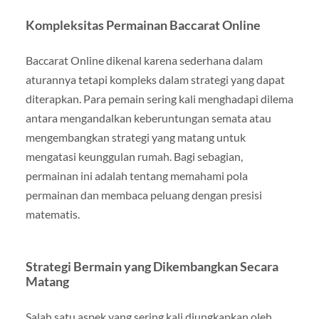
Kompleksitas Permainan Baccarat Online
Baccarat Online dikenal karena sederhana dalam
aturannya tetapi kompleks dalam strategi yang dapat
diterapkan. Para pemain sering kali menghadapi dilema
antara mengandalkan keberuntungan semata atau
mengembangkan strategi yang matang untuk
mengatasi keunggulan rumah. Bagi sebagian,
permainan ini adalah tentang memahami pola
permainan dan membaca peluang dengan presisi
matematis.
Strategi Bermain yang Dikembangkan Secara
Matang
Salah satu aspek yang sering kali diungkapkan oleh