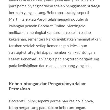
para pemain yang berhasil adalah penggunaan strategi
bermain yang matang. Beberapa strategi seperti
Martingale atau Paroli telah menjadi populer di
kalangan pemain Baccarat Online. Martingale
melibatkan meningkatkan taruhan setelah setiap
kekalahan, sementara Paroli melibatkan meningkatkan
taruhan setelah setiap kemenangan. Meskipun
strategi-strategi ini dapat memberikan keuntungan
sesaat, keberhasilan jangka panjang tetap bergantung
pada kedisiplinan dan manajemen uang yang baik.
Keberuntungan dan Pengaruhnya dalam
Permainan
Baccarat Online, seperti permainan kasino lainnya,
tetap bergantung pada faktor keberuntungan.