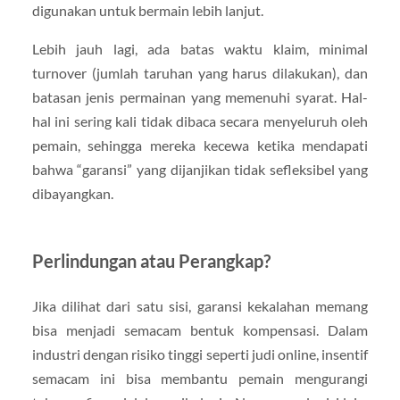
digunakan untuk bermain lebih lanjut.
Lebih jauh lagi, ada batas waktu klaim, minimal
turnover (jumlah taruhan yang harus dilakukan), dan
batasan jenis permainan yang memenuhi syarat. Hal-
hal ini sering kali tidak dibaca secara menyeluruh oleh
pemain, sehingga mereka kecewa ketika mendapati
bahwa “garansi” yang dijanjikan tidak sefleksibel yang
dibayangkan.
Perlindungan atau Perangkap?
Jika dilihat dari satu sisi, garansi kekalahan memang
bisa menjadi semacam bentuk kompensasi. Dalam
industri dengan risiko tinggi seperti judi online, insentif
semacam ini bisa membantu pemain mengurangi