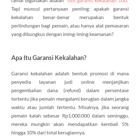
ramai digunakan adalah “
slot garansi kekalahan 100
.”
Tapi muncul pertanyaan penting: apakah garansi
kekalahan benar-benar merupakan bentuk
perlindungan bagi pemain, atau hanya alat pemasaran
yang dibungkus dengan iming-iming keamanan?
Apa Itu Garansi Kekalahan?
Garansi kekalahan adalah bentuk promosi di mana
penyedia layanan judi online menjanjikan
pengembalian dana (refund) dalam persentase
tertentu jika pemain mengalami kerugian dalam jangka
waktu atau jumlah tertentu. Misalnya, jika seorang
pemain kalah sebesar Rp1.000.000 dalam seminggu,
mereka mungkin akan mendapatkan kembali 5%
hingga 10% dari total kerugiannya.