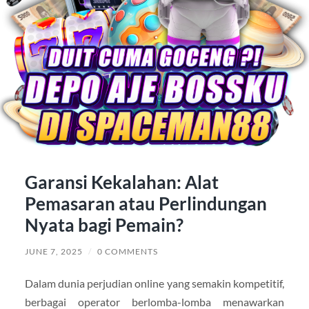
Garansi Kekalahan: Alat
Pemasaran atau Perlindungan
Nyata bagi Pemain?
JUNE 7, 2025
/
0 COMMENTS
Dalam dunia perjudian online yang semakin kompetitif,
berbagai operator berlomba-lomba menawarkan