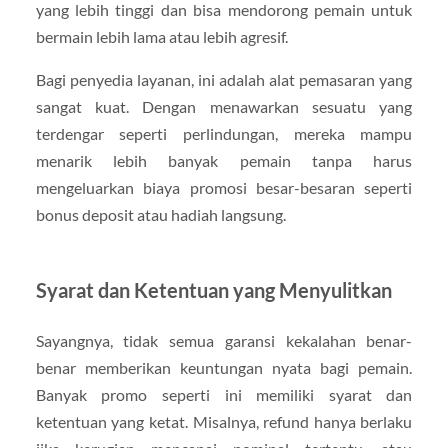
yang lebih tinggi dan bisa mendorong pemain untuk
bermain lebih lama atau lebih agresif.
Bagi penyedia layanan, ini adalah alat pemasaran yang
sangat kuat. Dengan menawarkan sesuatu yang
terdengar seperti perlindungan, mereka mampu
menarik lebih banyak pemain tanpa harus
mengeluarkan biaya promosi besar-besaran seperti
bonus deposit atau hadiah langsung.
Syarat dan Ketentuan yang Menyulitkan
Sayangnya, tidak semua garansi kekalahan benar-
benar memberikan keuntungan nyata bagi pemain.
Banyak promo seperti ini memiliki syarat dan
ketentuan yang ketat. Misalnya, refund hanya berlaku