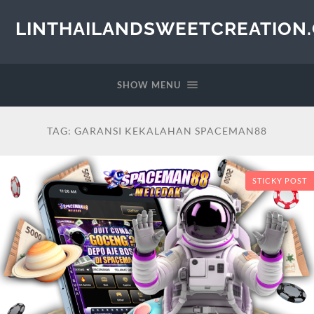
LINTHAILANDSWEETCREATION
SHOW MENU
TAG:
GARANSI KEKALAHAN SPACEMAN88
STICKY POST