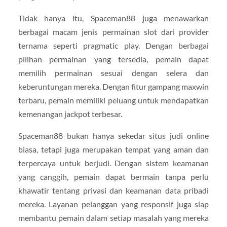
Tidak hanya itu, Spaceman88 juga menawarkan
berbagai macam jenis permainan slot dari provider
ternama seperti pragmatic play. Dengan berbagai
pilihan permainan yang tersedia, pemain dapat
memilih permainan sesuai dengan selera dan
keberuntungan mereka. Dengan fitur gampang maxwin
terbaru, pemain memiliki peluang untuk mendapatkan
kemenangan jackpot terbesar.
Spaceman88 bukan hanya sekedar situs judi online
biasa, tetapi juga merupakan tempat yang aman dan
terpercaya untuk berjudi. Dengan sistem keamanan
yang canggih, pemain dapat bermain tanpa perlu
khawatir tentang privasi dan keamanan data pribadi
mereka. Layanan pelanggan yang responsif juga siap
membantu pemain dalam setiap masalah yang mereka