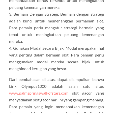
memanfaatkan bonus tersebut untuk meningkatkan
peluang kemenangan mereka.
3. Bermain Dengan Strategi: Bermain dengan strategi
adalah kunci untuk memenangkan permainan slot.
Para pemain perlu mengatur strategi bermain yang
tepat untuk meningkatkan peluang kemenangan
mereka.
4. Gunakan Modal Secara Bijak: Modal merupakan hal
yang penting dalam bermain slot. Para pemain perlu
menggunakan modal mereka secara bijak untuk
menghindari kerugian yang besar.
Dari pembahasan di atas, dapat disimpulkan bahwa
Link Olympus1000 adalah salah satu situs
www.palmspringswalkofstars.com
slot gacor yang
menyediakan slot gacor hari ini yang gampang menang.
Para pemain yang ingin mendapatkan kemenangan