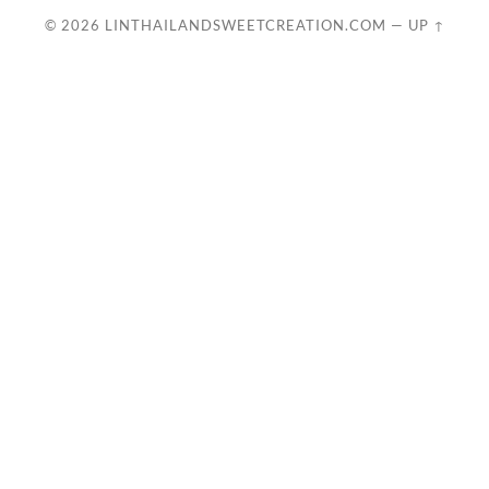
© 2026
LINTHAILANDSWEETCREATION.COM
—
UP ↑