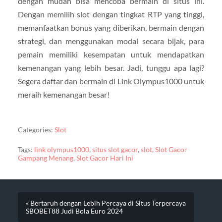
dengan mudah bisa mencoba bermain di situs ini.
Dengan memilih slot dengan tingkat RTP yang tinggi,
memanfaatkan bonus yang diberikan, bermain dengan
strategi, dan menggunakan modal secara bijak, para
pemain memiliki kesempatan untuk mendapatkan
kemenangan yang lebih besar. Jadi, tunggu apa lagi?
Segera daftar dan bermain di Link Olympus1000 untuk
meraih kemenangan besar!
Categories:
Slot
Tags:
link olympus1000
,
situs slot gacor
,
slot
,
Slot Gacor
Gampang Menang
,
Slot Gacor Hari Ini
« Bertaruh dengan Lebih Percaya di Situs Terpercaya
SBOBET88 Judi Bola Euro 2024