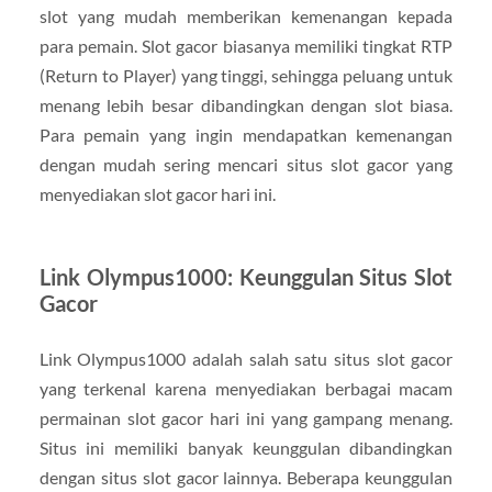
slot yang mudah memberikan kemenangan kepada
para pemain. Slot gacor biasanya memiliki tingkat RTP
(Return to Player) yang tinggi, sehingga peluang untuk
menang lebih besar dibandingkan dengan slot biasa.
Para pemain yang ingin mendapatkan kemenangan
dengan mudah sering mencari situs slot gacor yang
menyediakan slot gacor hari ini.
Link Olympus1000: Keunggulan Situs Slot
Gacor
Link Olympus1000 adalah salah satu situs slot gacor
yang terkenal karena menyediakan berbagai macam
permainan slot gacor hari ini yang gampang menang.
Situs ini memiliki banyak keunggulan dibandingkan
dengan situs slot gacor lainnya. Beberapa keunggulan