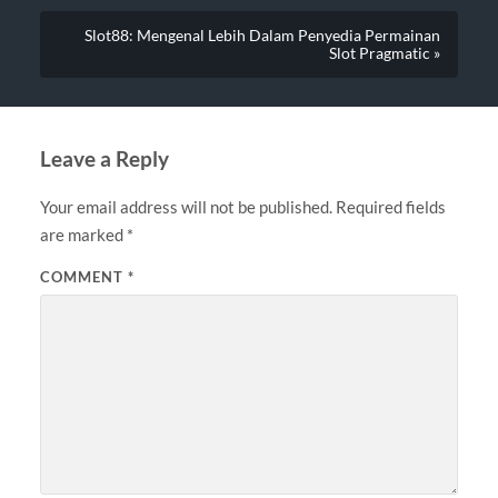
Slot88: Mengenal Lebih Dalam Penyedia Permainan
Slot Pragmatic »
Leave a Reply
Your email address will not be published.
Required fields
are marked
*
COMMENT
*