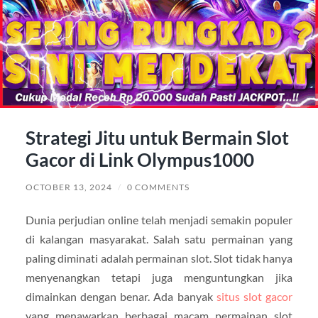
Strategi Jitu untuk Bermain Slot
Gacor di Link Olympus1000
OCTOBER 13, 2024
/
0 COMMENTS
Dunia perjudian online telah menjadi semakin populer
di kalangan masyarakat. Salah satu permainan yang
paling diminati adalah permainan slot. Slot tidak hanya
menyenangkan tetapi juga menguntungkan jika
dimainkan dengan benar. Ada banyak
situs slot gacor
yang menawarkan berbagai macam permainan slot