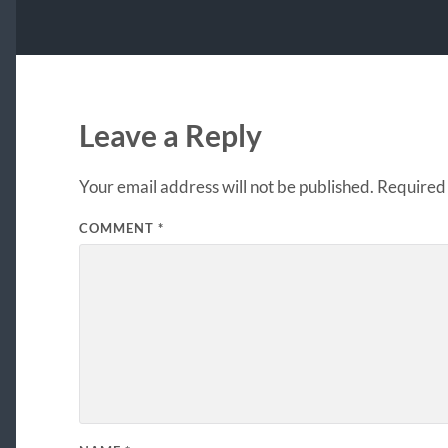
Leave a Reply
Your email address will not be published.
Required 
COMMENT
*