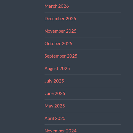
March 2026
December 2025
November 2025
October 2025
September 2025
August 2025
July 2025
June 2025
May 2025
April 2025
November 2024