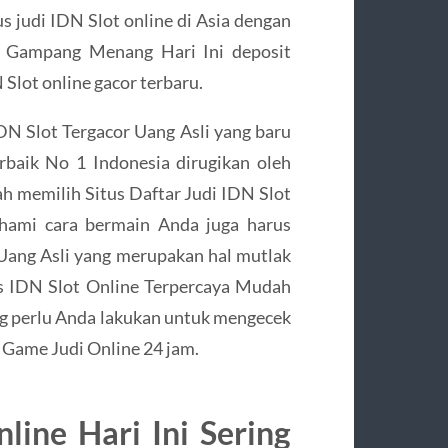
 judi IDN Slot online di Asia dengan
 Gampang Menang Hari Ini deposit
Slot online gacor terbaru.
IDN Slot Tergacor Uang Asli yang baru
rbaik No 1 Indonesia dirugikan oleh
ah memilih Situs Daftar Judi IDN Slot
ahami cara bermain Anda juga harus
Uang Asli yang merupakan hal mutlak
us IDN Slot Online Terpercaya Mudah
ng perlu Anda lakukan untuk mengecek
Game Judi Online 24 jam.
line Hari Ini Sering