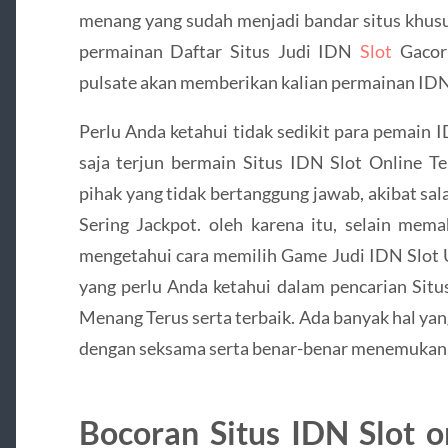
menang yang sudah menjadi bandar situs khusus
permainan Daftar Situs Judi IDN
Slot
Gacor
pulsate akan memberikan kalian permainan IDN 
Perlu Anda ketahui tidak sedikit para pemain 
saja terjun bermain Situs IDN Slot Online Te
pihak yang tidak bertanggung jawab, akibat sal
Sering Jackpot. oleh karena itu, selain mem
mengetahui cara memilih Game Judi IDN Slot 
yang perlu Anda ketahui dalam pencarian Sit
Menang Terus serta terbaik. Ada banyak hal ya
dengan seksama serta benar-benar menemukan 
Bocoran Situs IDN Slot on