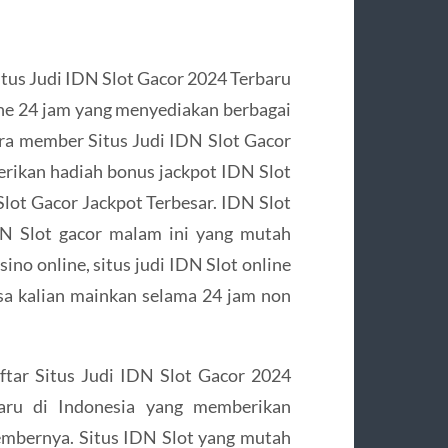
itus Judi IDN Slot Gacor 2024 Terbaru
e 24 jam yang menyediakan berbagai
ara member Situs Judi IDN Slot Gacor
rikan hadiah bonus jackpot IDN Slot
 Slot Gacor Jackpot Terbesar. IDN Slot
N Slot gacor malam ini yang mutah
sino online, situs judi IDN Slot online
isa kalian mainkan selama 24 jam non
ftar Situs Judi IDN Slot Gacor 2024
aru di Indonesia yang memberikan
embernya. Situs IDN Slot yang mutah