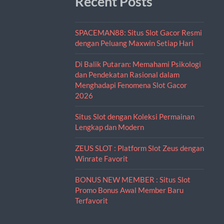
Recent Posts
SPACEMAN88: Situs Slot Gacor Resmi
dengan Peluang Maxwin Setiap Hari
Di Balik Putaran: Memahami Psikologi
dan Pendekatan Rasional dalam
Menghadapi Fenomena Slot Gacor
2026
Situs Slot dengan Koleksi Permainan
Lengkap dan Modern
ZEUS SLOT : Platform Slot Zeus dengan
Winrate Favorit
BONUS NEW MEMBER : Situs Slot
Promo Bonus Awal Member Baru
Terfavorit