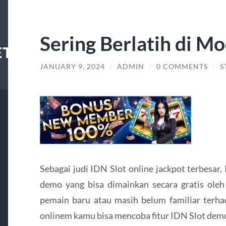
Sering Berlatih di M
ETCREATION.COM
JANUARY 9, 2024
/
ADMIN
/
0 COMMENTS
/
S
Sebagai judi IDN Slot online jackpot terbesar
demo yang bisa dimainkan secara gratis ole
pemain baru atau masih belum familiar terh
onlinem kamu bisa mencoba fitur IDN Slot demo