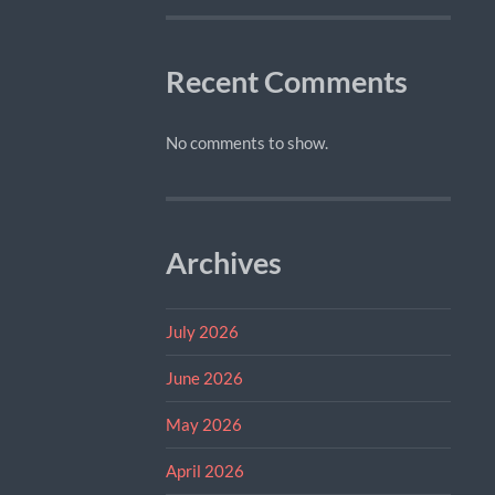
Recent Comments
No comments to show.
Archives
July 2026
June 2026
May 2026
April 2026