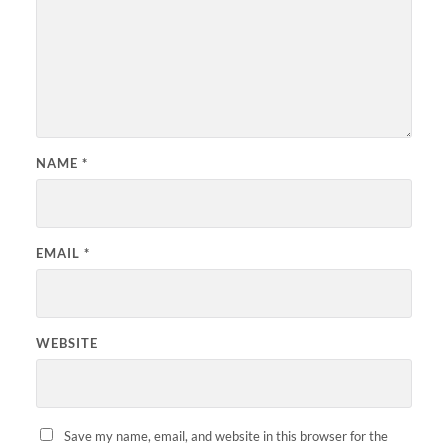
NAME
*
EMAIL
*
WEBSITE
Save my name, email, and website in this browser for the