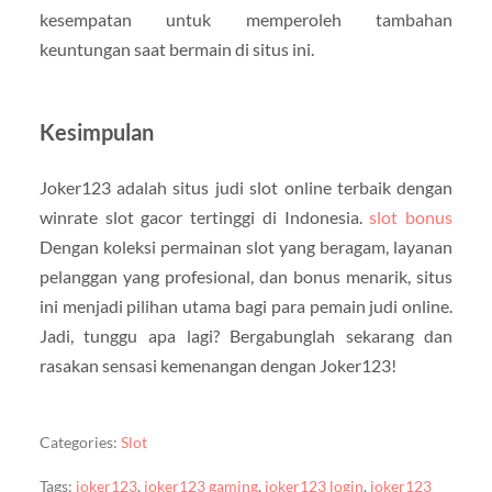
kesempatan untuk memperoleh tambahan
keuntungan saat bermain di situs ini.
Kesimpulan
Joker123 adalah situs judi slot online terbaik dengan
winrate slot gacor tertinggi di Indonesia.
slot bonus
Dengan koleksi permainan slot yang beragam, layanan
pelanggan yang profesional, dan bonus menarik, situs
ini menjadi pilihan utama bagi para pemain judi online.
Jadi, tunggu apa lagi? Bergabunglah sekarang dan
rasakan sensasi kemenangan dengan Joker123!
Categories:
Slot
Tags:
joker123
,
joker123 gaming
,
joker123 login
,
joker123