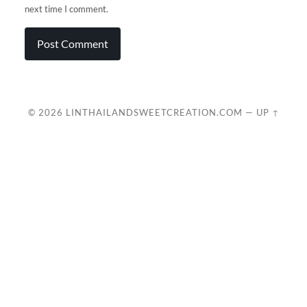
next time I comment.
© 2026
LINTHAILANDSWEETCREATION.COM
—
UP ↑