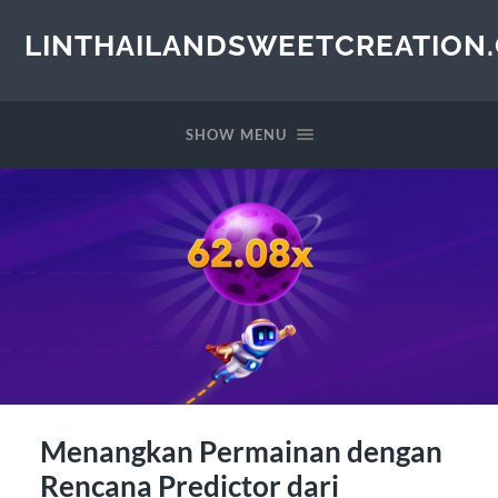
LINTHAILANDSWEETCREATION
SHOW MENU
Menangkan Permainan dengan
Rencana Predictor dari