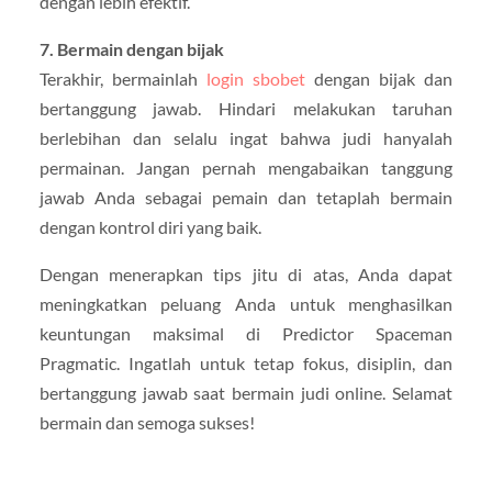
dengan lebih efektif.
7. Bermain dengan bijak
Terakhir, bermainlah
login sbobet
dengan bijak dan
bertanggung jawab. Hindari melakukan taruhan
berlebihan dan selalu ingat bahwa judi hanyalah
permainan. Jangan pernah mengabaikan tanggung
jawab Anda sebagai pemain dan tetaplah bermain
dengan kontrol diri yang baik.
Dengan menerapkan tips jitu di atas, Anda dapat
meningkatkan peluang Anda untuk menghasilkan
keuntungan maksimal di Predictor Spaceman
Pragmatic. Ingatlah untuk tetap fokus, disiplin, dan
bertanggung jawab saat bermain judi online. Selamat
bermain dan semoga sukses!