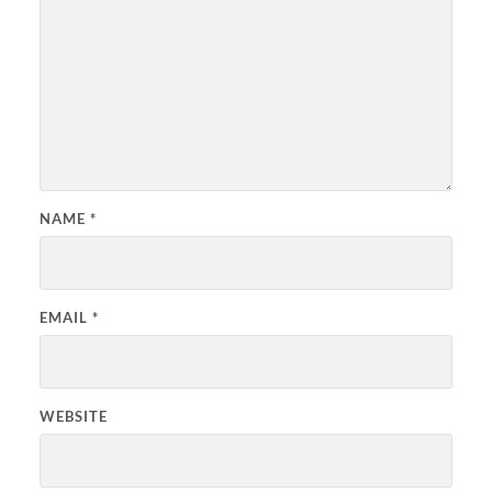
NAME
*
EMAIL
*
WEBSITE