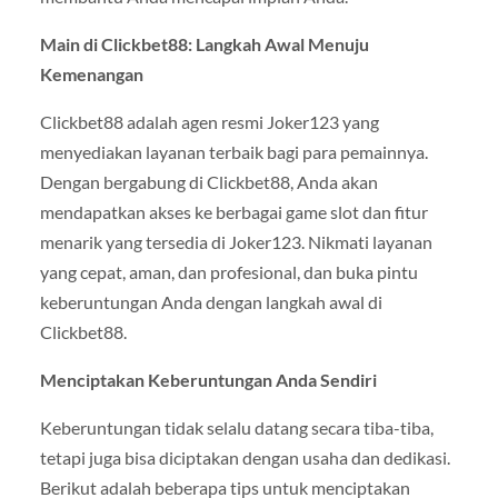
Main di Clickbet88: Langkah Awal Menuju
Kemenangan
Clickbet88 adalah agen resmi Joker123 yang
menyediakan layanan terbaik bagi para pemainnya.
Dengan bergabung di Clickbet88, Anda akan
mendapatkan akses ke berbagai game slot dan fitur
menarik yang tersedia di Joker123. Nikmati layanan
yang cepat, aman, dan profesional, dan buka pintu
keberuntungan Anda dengan langkah awal di
Clickbet88.
Menciptakan Keberuntungan Anda Sendiri
Keberuntungan tidak selalu datang secara tiba-tiba,
tetapi juga bisa diciptakan dengan usaha dan dedikasi.
Berikut adalah beberapa tips untuk menciptakan