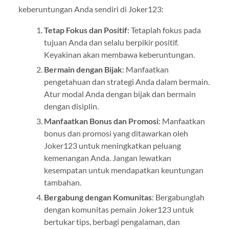
keberuntungan Anda sendiri di Joker123:
Tetap Fokus dan Positif
: Tetaplah fokus pada
tujuan Anda dan selalu berpikir positif.
Keyakinan akan membawa keberuntungan.
Bermain dengan Bijak
: Manfaatkan
pengetahuan dan strategi Anda dalam bermain.
Atur modal Anda dengan bijak dan bermain
dengan disiplin.
Manfaatkan Bonus dan Promosi
: Manfaatkan
bonus dan promosi yang ditawarkan oleh
Joker123 untuk meningkatkan peluang
kemenangan Anda. Jangan lewatkan
kesempatan untuk mendapatkan keuntungan
tambahan.
Bergabung dengan Komunitas
: Bergabunglah
dengan komunitas pemain Joker123 untuk
bertukar tips, berbagi pengalaman, dan