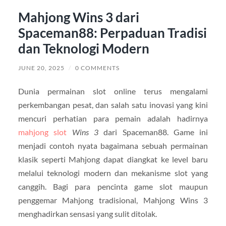
Mahjong Wins 3 dari
Spaceman88: Perpaduan Tradisi
dan Teknologi Modern
JUNE 20, 2025
/
0 COMMENTS
Dunia permainan slot online terus mengalami
perkembangan pesat, dan salah satu inovasi yang kini
mencuri perhatian para pemain adalah hadirnya
mahjong slot
Wins 3
dari Spaceman88. Game ini
menjadi contoh nyata bagaimana sebuah permainan
klasik seperti Mahjong dapat diangkat ke level baru
melalui teknologi modern dan mekanisme slot yang
canggih. Bagi para pencinta game slot maupun
penggemar Mahjong tradisional, Mahjong Wins 3
menghadirkan sensasi yang sulit ditolak.