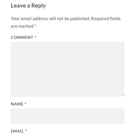
Leave a Reply
Your email address will not be published.
Required fields
are marked
*
COMMENT
*
NAME
*
EMAIL
*