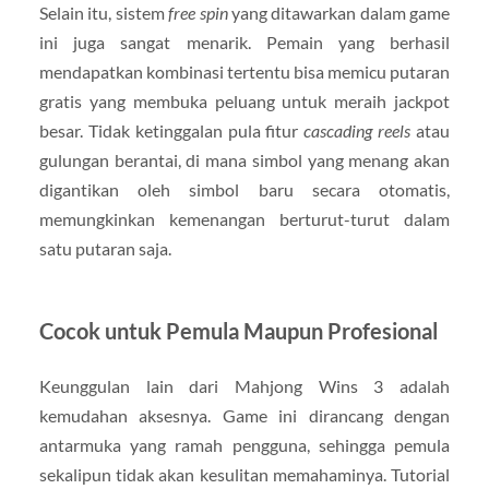
Selain itu, sistem
free spin
yang ditawarkan dalam game
ini juga sangat menarik. Pemain yang berhasil
mendapatkan kombinasi tertentu bisa memicu putaran
gratis yang membuka peluang untuk meraih jackpot
besar. Tidak ketinggalan pula fitur
cascading reels
atau
gulungan berantai, di mana simbol yang menang akan
digantikan oleh simbol baru secara otomatis,
memungkinkan kemenangan berturut-turut dalam
satu putaran saja.
Cocok untuk Pemula Maupun Profesional
Keunggulan lain dari Mahjong Wins 3 adalah
kemudahan aksesnya. Game ini dirancang dengan
antarmuka yang ramah pengguna, sehingga pemula
sekalipun tidak akan kesulitan memahaminya. Tutorial