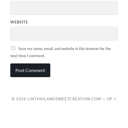
WEBSITE
Save my name, email, and website in this browser for the
next time I comment.
© 2026
LINTHAILANDSWEETCREATION.COM
—
UP ↑