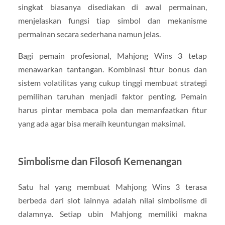
singkat biasanya disediakan di awal permainan,
menjelaskan fungsi tiap simbol dan mekanisme
permainan secara sederhana namun jelas.
Bagi pemain profesional, Mahjong Wins 3 tetap
menawarkan tantangan. Kombinasi fitur bonus dan
sistem volatilitas yang cukup tinggi membuat strategi
pemilihan taruhan menjadi faktor penting. Pemain
harus pintar membaca pola dan memanfaatkan fitur
yang ada agar bisa meraih keuntungan maksimal.
Simbolisme dan Filosofi Kemenangan
Satu hal yang membuat Mahjong Wins 3 terasa
berbeda dari slot lainnya adalah nilai simbolisme di
dalamnya. Setiap ubin Mahjong memiliki makna