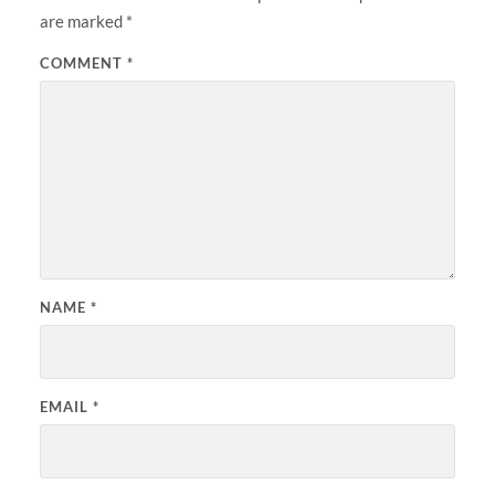
are marked
*
COMMENT
*
NAME
*
EMAIL
*