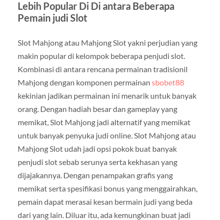
Lebih Popular Di Di antara Beberapa
Pemain judi Slot
Slot Mahjong atau Mahjong Slot yakni perjudian yang
makin popular di kelompok beberapa penjudi slot.
Kombinasi di antara rencana permainan tradisionil
Mahjong dengan komponen permainan
sbobet88
kekinian jadikan permainan ini menarik untuk banyak
orang. Dengan hadiah besar dan gameplay yang
memikat, Slot Mahjong jadi alternatif yang memikat
untuk banyak penyuka judi online. Slot Mahjong atau
Mahjong Slot udah jadi opsi pokok buat banyak
penjudi slot sebab serunya serta kekhasan yang
dijajakannya. Dengan penampakan grafis yang
memikat serta spesifikasi bonus yang menggairahkan,
pemain dapat merasai kesan bermain judi yang beda
dari yang lain. Diluar itu, ada kemungkinan buat jadi