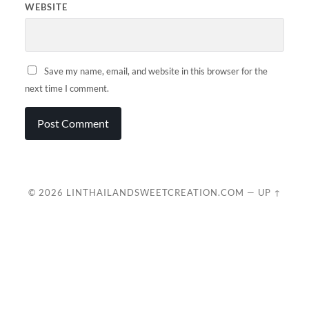
WEBSITE
Save my name, email, and website in this browser for the
next time I comment.
© 2026
LINTHAILANDSWEETCREATION.COM
—
UP ↑