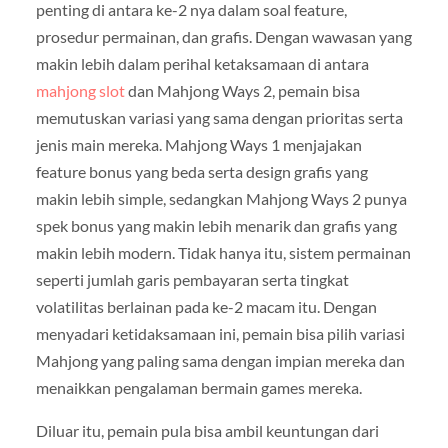
penting di antara ke-2 nya dalam soal feature,
prosedur permainan, dan grafis. Dengan wawasan yang
makin lebih dalam perihal ketaksamaan di antara
mahjong slot
dan Mahjong Ways 2, pemain bisa
memutuskan variasi yang sama dengan prioritas serta
jenis main mereka. Mahjong Ways 1 menjajakan
feature bonus yang beda serta design grafis yang
makin lebih simple, sedangkan Mahjong Ways 2 punya
spek bonus yang makin lebih menarik dan grafis yang
makin lebih modern. Tidak hanya itu, sistem permainan
seperti jumlah garis pembayaran serta tingkat
volatilitas berlainan pada ke-2 macam itu. Dengan
menyadari ketidaksamaan ini, pemain bisa pilih variasi
Mahjong yang paling sama dengan impian mereka dan
menaikkan pengalaman bermain games mereka.
Diluar itu, pemain pula bisa ambil keuntungan dari