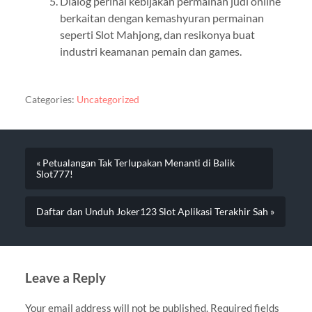
Dialog perihal kebijakan permainan judi online
berkaitan dengan kemashyuran permainan
seperti Slot Mahjong, dan resikonya buat
industri keamanan pemain dan games.
Categories:
Uncategorized
« Petualangan Tak Terlupakan Menanti di Balik
Slot777!
Daftar dan Unduh Joker123 Slot Aplikasi Terakhir Sah »
Leave a Reply
Your email address will not be published.
Required fields