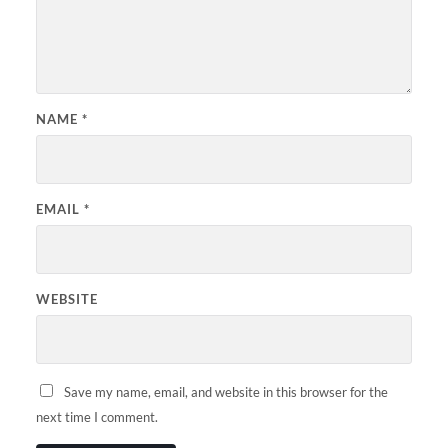
NAME
*
EMAIL
*
WEBSITE
Save my name, email, and website in this browser for the
next time I comment.