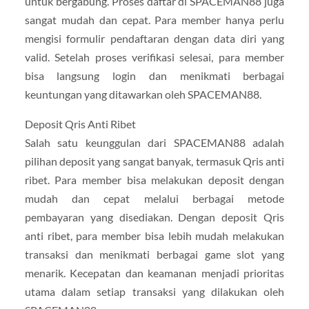
untuk bergabung. Proses daftar di SPACEMAN88 juga
sangat mudah dan cepat. Para member hanya perlu
mengisi formulir pendaftaran dengan data diri yang
valid. Setelah proses verifikasi selesai, para member
bisa langsung login dan menikmati berbagai
keuntungan yang ditawarkan oleh SPACEMAN88.
Deposit Qris Anti Ribet
Salah satu keunggulan dari SPACEMAN88 adalah
pilihan deposit yang sangat banyak, termasuk Qris anti
ribet. Para member bisa melakukan deposit dengan
mudah dan cepat melalui berbagai metode
pembayaran yang disediakan. Dengan deposit Qris
anti ribet, para member bisa lebih mudah melakukan
transaksi dan menikmati berbagai game slot yang
menarik. Kecepatan dan keamanan menjadi prioritas
utama dalam setiap transaksi yang dilakukan oleh