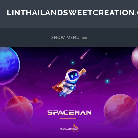
LINTHAILANDSWEETCREATION
SHOW MENU