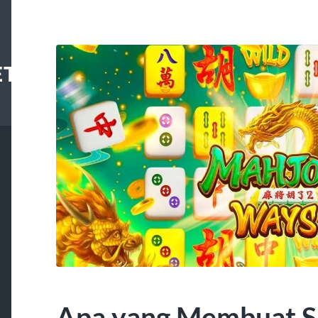
ETCREATION.COM
Apa yang Membuat Si