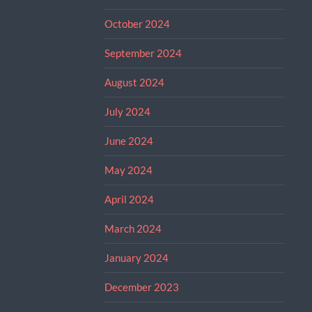
October 2024
September 2024
August 2024
July 2024
June 2024
May 2024
April 2024
March 2024
January 2024
December 2023