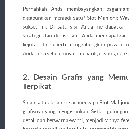
Pernahkah Anda membayangkan bagaimana
digabungkan menjadi satu? Slot Mahjong Ways
sukses ini. Di satu sisi, Anda mendapatka
strategi, dan di sisi lain, Anda mendapatka
kejutan. Ini seperti menggabungkan pizza de
Anda coba sebelumnya—menarik, eksotis, dan 
2. Desain Grafis yang Mem
Terpikat
Salah satu alasan besar mengapa Slot Mahjon
grafisnya yang mengesankan. Setiap gulunga
detail dan berwarna-warni, menjadikannya fe
bermain sambil melihat ke layar yang didekor