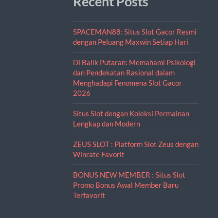
Recent Posts
SPACEMAN88: Situs Slot Gacor Resmi
dengan Peluang Maxwin Setiap Hari
Di Balik Putaran: Memahami Psikologi
dan Pendekatan Rasional dalam
Menghadapi Fenomena Slot Gacor
2026
Situs Slot dengan Koleksi Permainan
Lengkap dan Modern
ZEUS SLOT : Platform Slot Zeus dengan
Winrate Favorit
BONUS NEW MEMBER : Situs Slot
Promo Bonus Awal Member Baru
Terfavorit