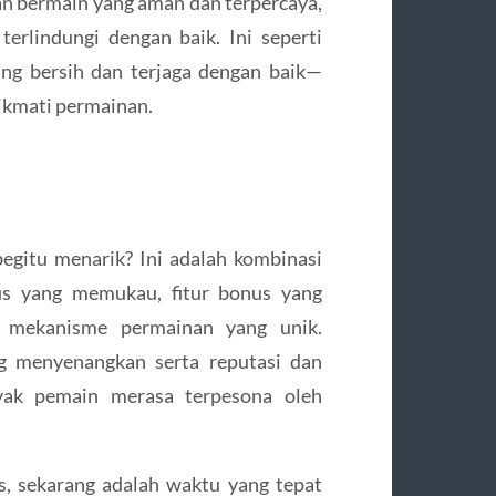
n bermain yang aman dan terpercaya,
rlindungi dengan baik. Ini seperti
ng bersih dan terjaga dengan baik—
ikmati permainan.
gitu menarik? Ini adalah kombinasi
fis yang memukau, fitur bonus yang
 mekanisme permainan yang unik.
g menyenangkan serta reputasi dan
nyak pemain merasa terpesona oleh
, sekarang adalah waktu yang tepat