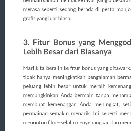
merasa seperti sedang berada di pesta mah
grafis yang luar biasa.
3. Fitur Bonus yang Menggo
Lebih Besar dari Biasanya
Mari kita beralih ke fitur bonus yang ditawark
tidak hanya meningkatkan pengalaman berma
peluang lebih besar untuk meraih kemenang
memungkinkan Anda bermain tanpa menamba
membuat kemenangan Anda meningkat, seti
permainan semakin menarik. Ini seperti men
menonton film—selalu menyenangkan dan mem