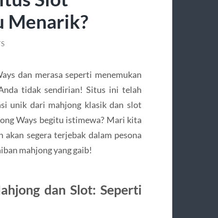
u Menarik?
S
Ways dan merasa seperti menemukan
nda tidak sendirian! Situs ini telah
 unik dari mahjong klasik dan slot
ong Ways begitu istimewa? Mari kita
 akan segera terjebak dalam pesona
aiban mahjong yang gaib!
hjong dan Slot: Seperti