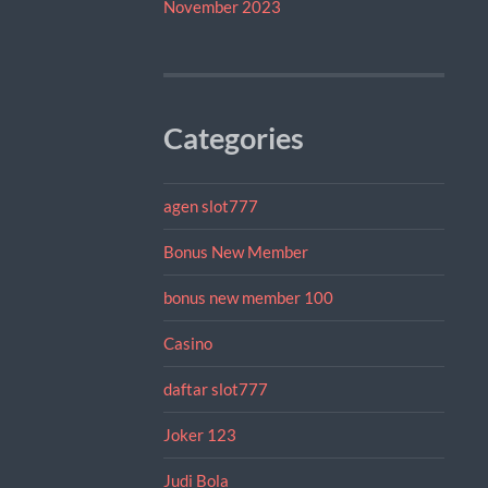
November 2023
Categories
agen slot777
Bonus New Member
bonus new member 100
Casino
daftar slot777
Joker 123
Judi Bola