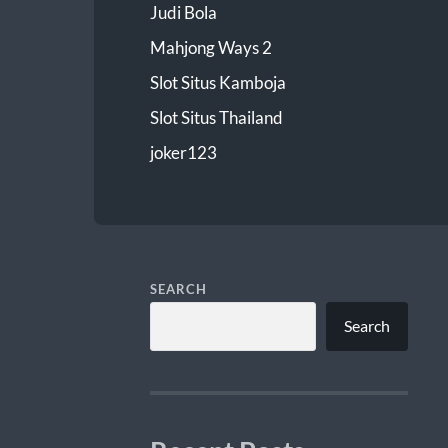
Judi Bola
Mahjong Ways 2
Slot Situs Kamboja
Slot Situs Thailand
joker123
SEARCH
Search