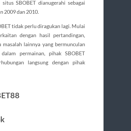
a situs SBOBET dianugerahi sebagai
un 2009 dan 2010.
OBET tidak perlu diragukan lagi. Mulai
rkaitan dengan hasil pertandingan,
u masalah lainnya yang bermunculan
ah dalam permainan, pihak SBOBET
rhubungan langsung dengan pihak
OBET88
ok