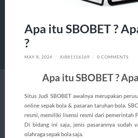
Apa itu SBOBET ? Ap
?
MAY 8, 2024
/
AI881156169
/
0 COMMENTS
Apa itu SBOBET ? Apa
Situs Judi SBOBET awalnya merupakan perusa
online sepak bola & pasaran taruhan bola. SB
resmi, memiliki lisensi resmi dari pemerintah Fi
Di bidang ini saja, jenis pasarannya sudah v
olahraga sepak bola saja.