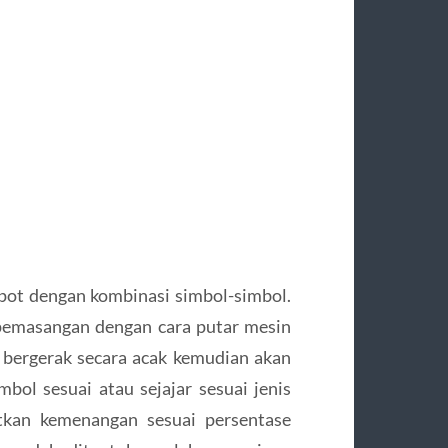
kpot dengan kombinasi simbol-simbol.
pemasangan dengan cara putar mesin
 bergerak secara acak kemudian akan
mbol sesuai atau sejajar sesuai jenis
tkan kemenangan sesuai persentase