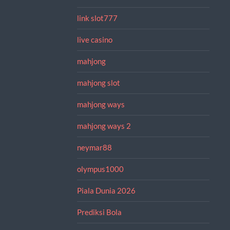
link slot777
live casino
mahjong
mahjong slot
mahjong ways
mahjong ways 2
neymar88
olympus1000
Piala Dunia 2026
Prediksi Bola