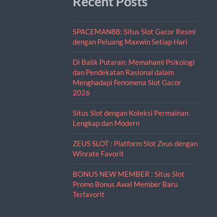
Recent Posts
SPACEMAN88: Situs Slot Gacor Resmi
dengan Peluang Maxwin Setiap Hari
Di Balik Putaran: Memahami Psikologi
dan Pendekatan Rasional dalam
Menghadapi Fenomena Slot Gacor
2026
Situs Slot dengan Koleksi Permainan
Lengkap dan Modern
ZEUS SLOT : Platform Slot Zeus dengan
Winrate Favorit
BONUS NEW MEMBER : Situs Slot
Promo Bonus Awal Member Baru
Terfavorit