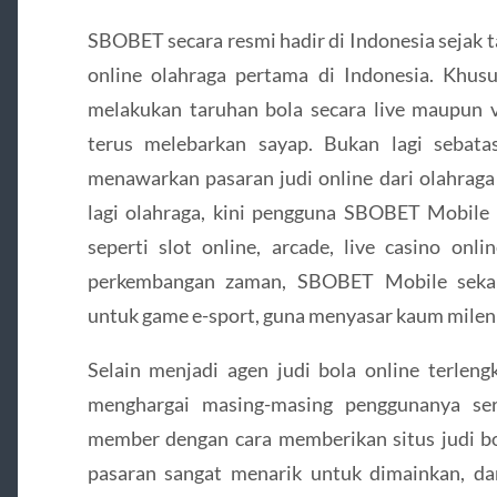
SBOBET secara resmi hadir di Indonesia sejak t
online olahraga pertama di Indonesia. Khus
melakukan taruhan bola secara live maupun v
terus melebarkan sayap. Bukan lagi sebat
menawarkan pasaran judi online dari olahraga 
lagi olahraga, kini pengguna SBOBET Mobile 
seperti slot online, arcade, live casino onli
perkembangan zaman, SBOBET Mobile sekar
untuk game e-sport, guna menyasar kaum mileni
Selain menjadi agen judi bola online terlen
menghargai masing-masing penggunanya se
member dengan cara memberikan situs judi bo
pasaran sangat menarik untuk dimainkan, d