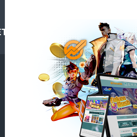
ETCREATION.COM