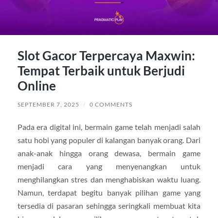
Slot Gacor Terpercaya Maxwin:
Tempat Terbaik untuk Berjudi
Online
SEPTEMBER 7, 2025
/
0 COMMENTS
Pada era digital ini, bermain game telah menjadi salah
satu hobi yang populer di kalangan banyak orang. Dari
anak-anak hingga orang dewasa, bermain game
menjadi cara yang menyenangkan untuk
menghilangkan stres dan menghabiskan waktu luang.
Namun, terdapat begitu banyak pilihan game yang
tersedia di pasaran sehingga seringkali membuat kita