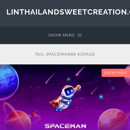
LINTHAILANDSWEETCREATION
SHOW MENU
TAG:
SPACEMAN88 VOYAGE
STICKY POST