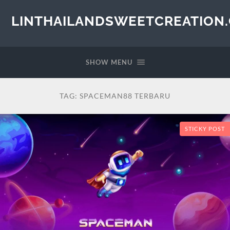
LINTHAILANDSWEETCREATION
SHOW MENU
TAG:
SPACEMAN88 TERBARU
STICKY POST