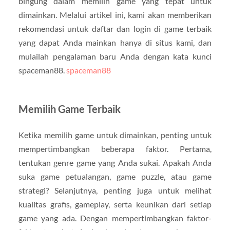
bingung dalam memilih game yang tepat untuk
dimainkan. Melalui artikel ini, kami akan memberikan
rekomendasi untuk daftar dan login di game terbaik
yang dapat Anda mainkan hanya di situs kami, dan
mulailah pengalaman baru Anda dengan kata kunci
spaceman88.
spaceman88
Memilih Game Terbaik
Ketika memilih game untuk dimainkan, penting untuk
mempertimbangkan beberapa faktor. Pertama,
tentukan genre game yang Anda sukai. Apakah Anda
suka game petualangan, game puzzle, atau game
strategi? Selanjutnya, penting juga untuk melihat
kualitas grafis, gameplay, serta keunikan dari setiap
game yang ada. Dengan mempertimbangkan faktor-