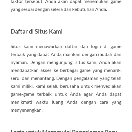
faktor tersebut, Anda akan dapat menemukan game
yang sesuai dengan selera dan kebutuhan Anda.
Daftar di Situs Kami
Situs kami menawarkan daftar dan login di game
terbaik yang dapat Anda mainkan dengan mudah dan
nyaman. Dengan mengunjungi situs kami, Anda akan
mendapatkan akses ke berbagai game yang menarik,
seru, dan menantang. Dengan pengalaman yang telah
kami miliki, kami selalu berusaha untuk menyediakan
game-geme terbaik untuk Anda agar Anda dapat
menikmati waktu luang Anda dengan cara yang
menyenangkan.