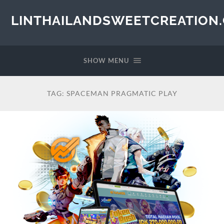
LINTHAILANDSWEETCREATION
SHOW MENU
TAG:
SPACEMAN PRAGMATIC PLAY