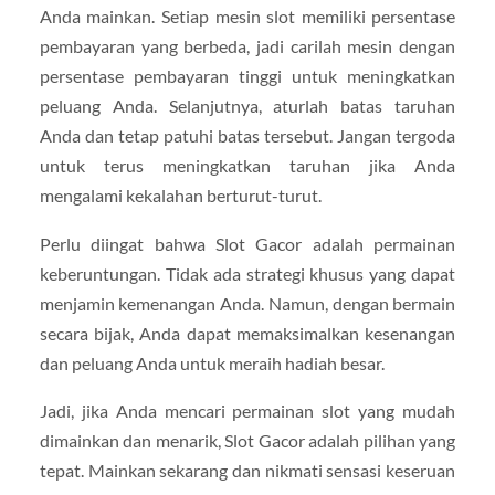
Anda mainkan. Setiap mesin slot memiliki persentase
pembayaran yang berbeda, jadi carilah mesin dengan
persentase pembayaran tinggi untuk meningkatkan
peluang Anda. Selanjutnya, aturlah batas taruhan
Anda dan tetap patuhi batas tersebut. Jangan tergoda
untuk terus meningkatkan taruhan jika Anda
mengalami kekalahan berturut-turut.
Perlu diingat bahwa Slot Gacor adalah permainan
keberuntungan. Tidak ada strategi khusus yang dapat
menjamin kemenangan Anda. Namun, dengan bermain
secara bijak, Anda dapat memaksimalkan kesenangan
dan peluang Anda untuk meraih hadiah besar.
Jadi, jika Anda mencari permainan slot yang mudah
dimainkan dan menarik, Slot Gacor adalah pilihan yang
tepat. Mainkan sekarang dan nikmati sensasi keseruan