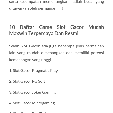
serta kesempatan memenangkan hadiah besar yang
ditawarkan oleh permainan ini!
10 Daftar Game Slot Gacor Mudah
Maxwin Terpercaya Dan Resmi
Selain Slot Gacor, ada juga beberapa jenis permainan
lain yang mudah dimenangkan dan memiliki potensi
kemenangan yang tinggi.
1. Slot Gacor Pragmatic Play
2. Slot Gacor PG Soft
3. Slot Gacor Joker Gaming
4. Slot Gacor Microgaming