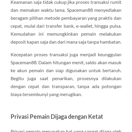
Keamanan saja tidak cukup jika proses transaksi rumit
dan memakan waktu lama. Spaceman88 menyediakan
beragam pilihan metode pembayaran yang praktis dan
cepat, mulai dari transfer bank, e-wallet, hingga pulsa.
Kemudahan ini memungkinkan pemain melakukan
deposit kapan saja dan dari mana saja tanpa hambatan.
Kecepatan proses transaksi juga menjadi keunggulan
Spaceman88. Dalam hitungan menit, saldo akan masuk
ke akun pemain dan siap digunakan untuk bertaruh.
Begitu juga saat penarikan, prosesnya dilakukan
dengan cepat dan transparan, tanpa ada potongan
biaya tersembunyi yang merugikan.
Privasi Pemain Dijaga dengan Ketat
Privasi pemain merupakan hal yang sangat dijaga oleh