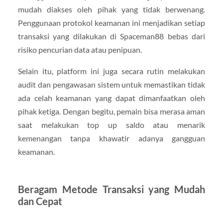
mudah diakses oleh pihak yang tidak berwenang.
Penggunaan protokol keamanan ini menjadikan setiap
transaksi yang dilakukan di Spaceman88 bebas dari
risiko pencurian data atau penipuan.
Selain itu, platform ini juga secara rutin melakukan
audit dan pengawasan sistem untuk memastikan tidak
ada celah keamanan yang dapat dimanfaatkan oleh
pihak ketiga. Dengan begitu, pemain bisa merasa aman
saat melakukan top up saldo atau menarik
kemenangan tanpa khawatir adanya gangguan
keamanan.
Beragam Metode Transaksi yang Mudah
dan Cepat