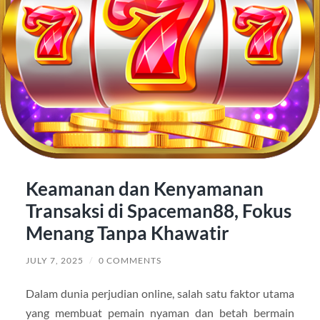
Keamanan dan Kenyamanan
Transaksi di Spaceman88, Fokus
Menang Tanpa Khawatir
JULY 7, 2025
/
0 COMMENTS
Dalam dunia perjudian online, salah satu faktor utama
yang membuat pemain nyaman dan betah bermain