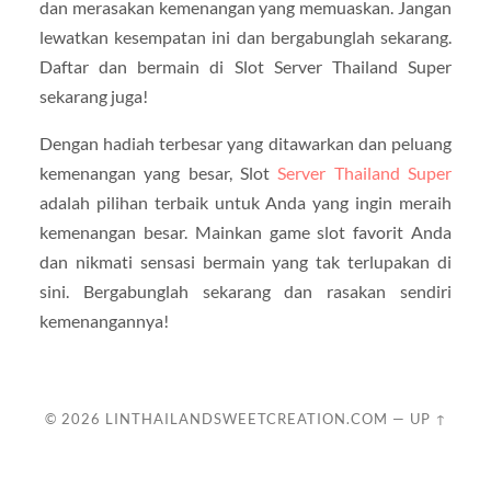
dan merasakan kemenangan yang memuaskan. Jangan
lewatkan kesempatan ini dan bergabunglah sekarang.
Daftar dan bermain di Slot Server Thailand Super
sekarang juga!
Dengan hadiah terbesar yang ditawarkan dan peluang
kemenangan yang besar, Slot
Server Thailand Super
adalah pilihan terbaik untuk Anda yang ingin meraih
kemenangan besar. Mainkan game slot favorit Anda
dan nikmati sensasi bermain yang tak terlupakan di
sini. Bergabunglah sekarang dan rasakan sendiri
kemenangannya!
© 2026
LINTHAILANDSWEETCREATION.COM
—
UP ↑