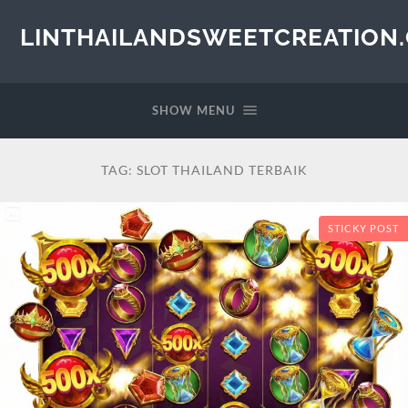
LINTHAILANDSWEETCREATION
SHOW MENU
TAG:
SLOT THAILAND TERBAIK
STICKY POST