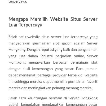
terpercaya.
Mengapa Memilih Website Situs Server
Luar Terpercaya
Salah satu website situs server luar terpercaya yang
menyediakan permainan slot gacor adalah Server
Hongkong. Dengan reputasi yang baik dan pengalaman
yang luas dalam industri perjudian online, Server
Hongkong menawarkan berbagai permainan slot
dengan hasil kemenangan yang besar. Para pemain
dapat menikmati berbagai provider terbaik di website
ini, sehingga mereka dapat memilih permainan favorit
mereka dan meningkatkan peluang menang mereka.
Salah satu keuntungan bermain di Server Hongkong
adalah kemudahan mendapatkan kemenangan besar