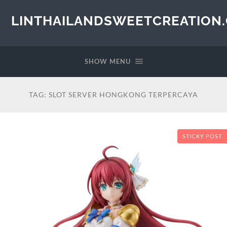
LINTHAILANDSWEETCREATION
SHOW MENU
TAG:
SLOT SERVER HONGKONG TERPERCAYA
STICKY POST