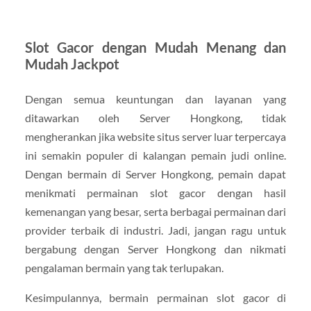
Slot Gacor dengan Mudah Menang dan
Mudah Jackpot
Dengan semua keuntungan dan layanan yang
ditawarkan oleh Server Hongkong, tidak
mengherankan jika website situs server luar terpercaya
ini semakin populer di kalangan pemain judi online.
Dengan bermain di Server Hongkong, pemain dapat
menikmati permainan slot gacor dengan hasil
kemenangan yang besar, serta berbagai permainan dari
provider terbaik di industri. Jadi, jangan ragu untuk
bergabung dengan Server Hongkong dan nikmati
pengalaman bermain yang tak terlupakan.
Kesimpulannya, bermain permainan slot gacor di