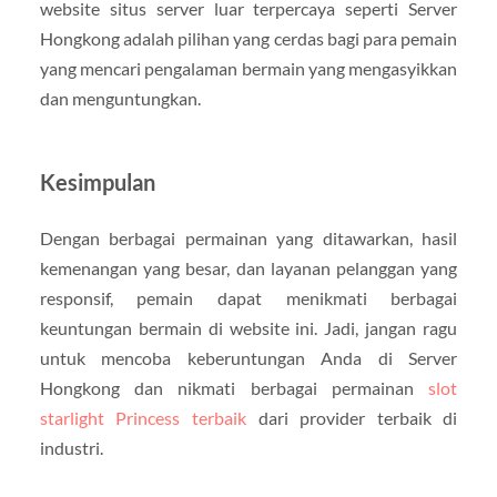
website situs server luar terpercaya seperti Server
Hongkong adalah pilihan yang cerdas bagi para pemain
yang mencari pengalaman bermain yang mengasyikkan
dan menguntungkan.
Kesimpulan
Dengan berbagai permainan yang ditawarkan, hasil
kemenangan yang besar, dan layanan pelanggan yang
responsif, pemain dapat menikmati berbagai
keuntungan bermain di website ini. Jadi, jangan ragu
untuk mencoba keberuntungan Anda di Server
Hongkong dan nikmati berbagai permainan
slot
starlight Princess terbaik
dari provider terbaik di
industri.