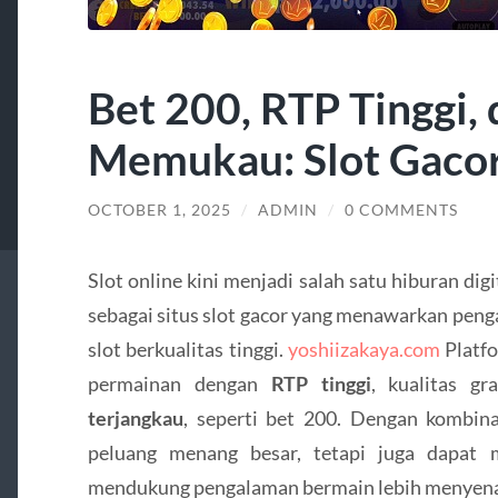
Bet 200, RTP Tinggi, 
Memukau: Slot Gac
OCTOBER 1, 2025
/
ADMIN
/
0 COMMENTS
Slot online kini menjadi salah satu hiburan di
sebagai situs slot gacor yang menawarkan pen
slot berkualitas tinggi.
yoshiizakaya.com
Platfo
permainan dengan
RTP tinggi
, kualitas g
terjangkau
, seperti bet 200. Dengan kombina
peluang menang besar, tetapi juga dapat 
mendukung pengalaman bermain lebih menyen