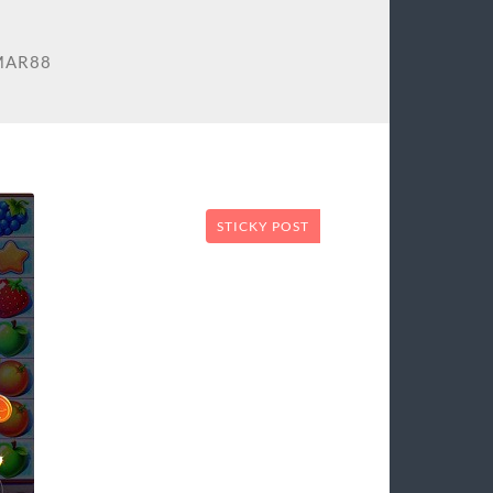
MAR88
STICKY POST