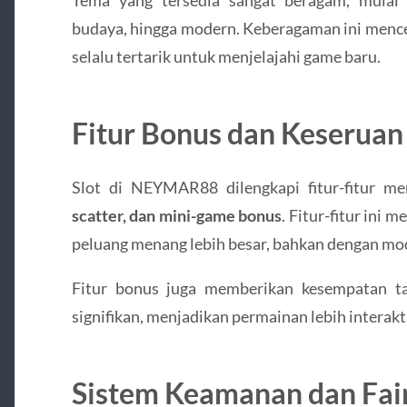
budaya, hingga modern. Keberagaman ini men
selalu tertarik untuk menjelajahi game baru.
Fitur Bonus dan Keserua
Slot di NEYMAR88 dilengkapi fitur-fitur me
scatter, dan mini-game bonus
. Fitur-fitur ini
peluang menang lebih besar, bahkan dengan moda
Fitur bonus juga memberikan kesempatan 
signifikan, menjadikan permainan lebih interak
Sistem Keamanan dan Fair