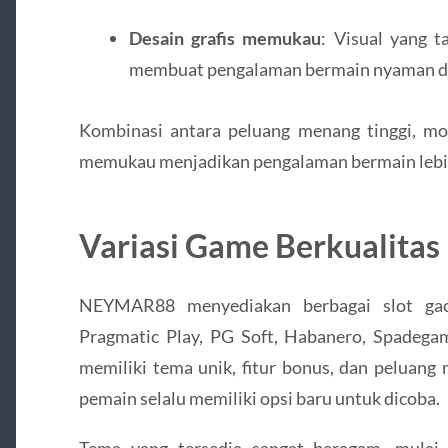
Desain grafis memukau
: Visual yang t
membuat pengalaman bermain nyaman d
Kombinasi antara peluang menang tinggi, mod
memukau menjadikan pengalaman bermain leb
Variasi Game Berkualitas
NEYMAR88 menyediakan berbagai slot ga
Pragmatic Play, PG Soft, Habanero, Spadega
memiliki tema unik, fitur bonus, dan peluang
pemain selalu memiliki opsi baru untuk dicoba.
Tema yang tersedia sangat beragam, mulai da