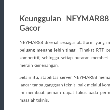
Keunggulan NEYMAR88 s
Gacor
NEYMAR88 dikenal sebagai platform yang m
peluang menang lebih tinggi
. Tingkat RTP p
kompetitif, sehingga setiap putaran memberi
meraih kemenangan.
Selain itu, stabilitas server NEYMAR88 mema
lancar tanpa gangguan teknis, baik melalui k
ini membuat pemain dapat fokus pada perma
masalah teknis.