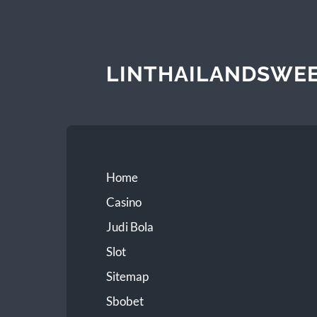
LINTHAILANDSWE
Home
Casino
Judi Bola
Slot
Sitemap
Sbobet