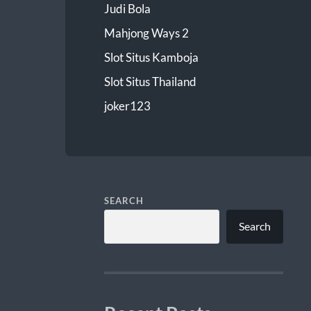
Judi Bola
Mahjong Ways 2
Slot Situs Kamboja
Slot Situs Thailand
joker123
SEARCH
Search