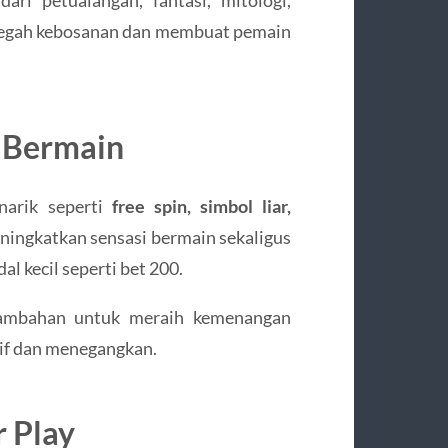
cegah kebosanan dan membuat pemain
n Bermain
narik seperti
free spin, simbol liar,
 meningkatkan sensasi bermain sekaligus
l kecil seperti bet 200.
tambahan untuk meraih kemenangan
tif dan menegangkan.
 Play