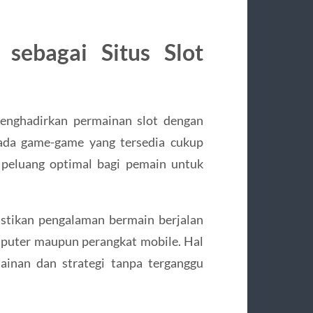
ebagai Situs Slot
enghadirkan permainan slot dengan
ada game-game yang tersedia cukup
 peluang optimal bagi pemain untuk
stikan pengalaman bermain berjalan
omputer maupun perangkat mobile. Hal
inan dan strategi tanpa terganggu