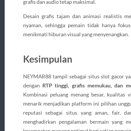
grafis dan audio tetap maksimal.
Desain grafis tajam dan animasi realistis
nyaman, sehingga pemain tidak hanya fokus
menikmati hiburan visual yang menyenangkan.
Kesimpulan
NEYMAR88 tampil sebagai situs slot gacor 
dengan
RTP tinggi, grafis memukau, dan m
Kombinasi peluang menang besar, kualitas v
menarik menjadikan platform ini pilihan ungg
reputasi sebagai situs yang aman, fair, d
menghadirkan pengalaman bermain yang me
kesempatan menang optimal bagi setiap pemain,