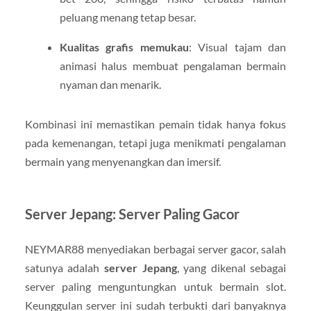
peluang menang tetap besar.
Kualitas grafis memukau
: Visual tajam dan
animasi halus membuat pengalaman bermain
nyaman dan menarik.
Kombinasi ini memastikan pemain tidak hanya fokus
pada kemenangan, tetapi juga menikmati pengalaman
bermain yang menyenangkan dan imersif.
Server Jepang: Server Paling Gacor
NEYMAR88 menyediakan berbagai server gacor, salah
satunya adalah
server Jepang
, yang dikenal sebagai
server paling menguntungkan untuk bermain slot.
Keunggulan server ini sudah terbukti dari banyaknya