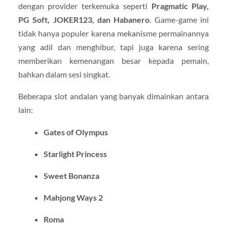
dengan provider terkemuka seperti
Pragmatic Play,
PG Soft, JOKER123, dan Habanero
. Game-game ini
tidak hanya populer karena mekanisme permainannya
yang adil dan menghibur, tapi juga karena sering
memberikan kemenangan besar kepada pemain,
bahkan dalam sesi singkat.
Beberapa slot andalan yang banyak dimainkan antara
lain:
Gates of Olympus
Starlight Princess
Sweet Bonanza
Mahjong Ways 2
Roma