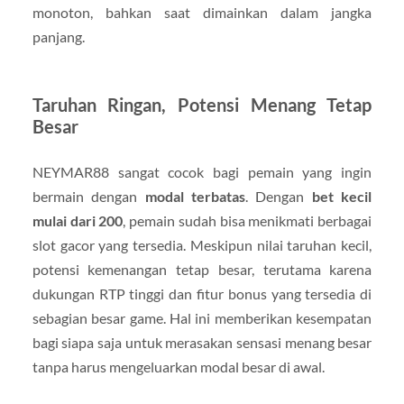
monoton, bahkan saat dimainkan dalam jangka
panjang.
Taruhan Ringan, Potensi Menang Tetap
Besar
NEYMAR88 sangat cocok bagi pemain yang ingin
bermain dengan
modal terbatas
. Dengan
bet kecil
mulai dari 200
, pemain sudah bisa menikmati berbagai
slot gacor yang tersedia. Meskipun nilai taruhan kecil,
potensi kemenangan tetap besar, terutama karena
dukungan RTP tinggi dan fitur bonus yang tersedia di
sebagian besar game. Hal ini memberikan kesempatan
bagi siapa saja untuk merasakan sensasi menang besar
tanpa harus mengeluarkan modal besar di awal.