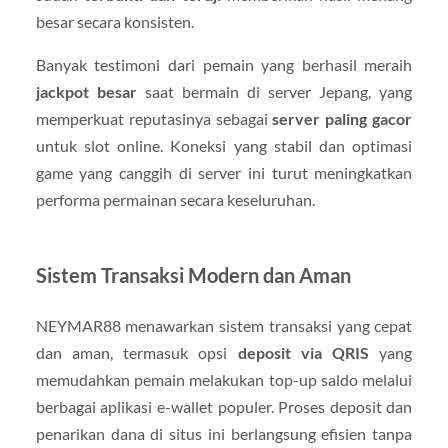
besar secara konsisten.
Banyak testimoni dari pemain yang berhasil meraih
jackpot besar
saat bermain di server Jepang, yang
memperkuat reputasinya sebagai
server paling gacor
untuk slot online. Koneksi yang stabil dan optimasi
game yang canggih di server ini turut meningkatkan
performa permainan secara keseluruhan.
Sistem Transaksi Modern dan Aman
NEYMAR88 menawarkan sistem transaksi yang cepat
dan aman, termasuk opsi
deposit via QRIS
yang
memudahkan pemain melakukan top-up saldo melalui
berbagai aplikasi e-wallet populer. Proses deposit dan
penarikan dana di situs ini berlangsung efisien tanpa