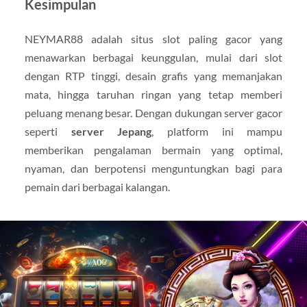
Kesimpulan
NEYMAR88 adalah situs slot paling gacor yang
menawarkan berbagai keunggulan, mulai dari slot
dengan RTP tinggi, desain grafis yang memanjakan
mata, hingga taruhan ringan yang tetap memberi
peluang menang besar. Dengan dukungan server gacor
seperti
server Jepang
, platform ini mampu
memberikan pengalaman bermain yang optimal,
nyaman, dan berpotensi menguntungkan bagi para
pemain dari berbagai kalangan.