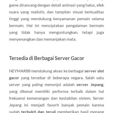
game dirancang dengan detail animasi yang halus, efek
suara yang realistis, dan tampilan visual berkualitas
tinggi yang mendukung kenyamanan pemain selama
bermain. Hal ini menciptakan pengalaman bermain
yang tidak hanya menguntungkan, tetapi juga
menyenangkan dan memanjakan mata.
Tersedia di Berbagai Server Gacor
NEYMAR88 mendukung akses ke berbagai
server slot
gacor
yang tersebar di beberapa negara. Salah satu
server yang paling menonjol adalah
server Jepang
,
yang dikenal memiliki performa terbaik dalam hal
frekuensi kemenangan dan kestabilan sistem. Server
Jepang ini menjadi favorit banyak pemain karena
sudah
terbukti dan teruji
memberikan hasil menang