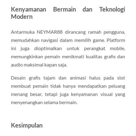
Kenyamanan Bermain dan Teknologi
Modern
Antarmuka NEYMAR88 dirancang ramah pengguna,
memudahkan navigasi dalam memilih game. Platform
ini juga dioptimalkan untuk perangkat mobile,
memungkinkan pemain menikmati kualitas grafis dan
audio maksimal kapan saja.
Desain grafis tajam dan animasi halus pada slot
membuat pemain tidak hanya mendapatkan peluang
menang besar, tetapi juga kenyamanan visual yang
menyenangkan selama bermain.
Kesimpulan