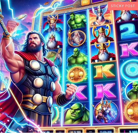
STICKY POST