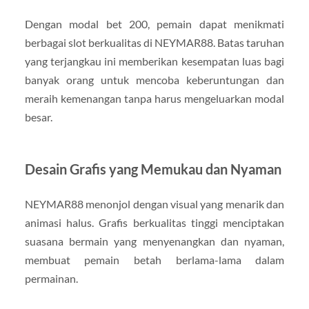
Dengan modal bet 200, pemain dapat menikmati
berbagai slot berkualitas di NEYMAR88. Batas taruhan
yang terjangkau ini memberikan kesempatan luas bagi
banyak orang untuk mencoba keberuntungan dan
meraih kemenangan tanpa harus mengeluarkan modal
besar.
Desain Grafis yang Memukau dan Nyaman
NEYMAR88 menonjol dengan visual yang menarik dan
animasi halus. Grafis berkualitas tinggi menciptakan
suasana bermain yang menyenangkan dan nyaman,
membuat pemain betah berlama-lama dalam
permainan.