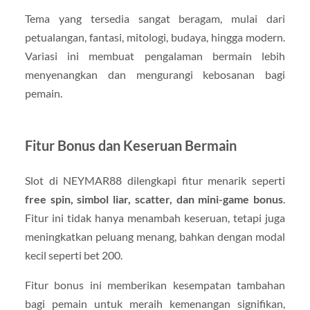
Tema yang tersedia sangat beragam, mulai dari
petualangan, fantasi, mitologi, budaya, hingga modern.
Variasi ini membuat pengalaman bermain lebih
menyenangkan dan mengurangi kebosanan bagi
pemain.
Fitur Bonus dan Keseruan Bermain
Slot di NEYMAR88 dilengkapi fitur menarik seperti
free spin, simbol liar, scatter, dan mini-game bonus
.
Fitur ini tidak hanya menambah keseruan, tetapi juga
meningkatkan peluang menang, bahkan dengan modal
kecil seperti bet 200.
Fitur bonus ini memberikan kesempatan tambahan
bagi pemain untuk meraih kemenangan signifikan,