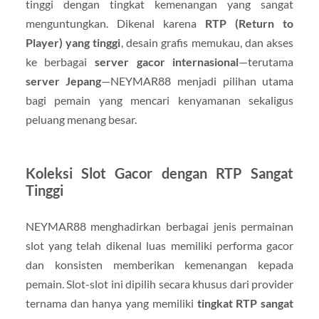
tinggi dengan tingkat kemenangan yang sangat
menguntungkan. Dikenal karena
RTP (Return to
Player) yang tinggi
, desain grafis memukau, dan akses
ke berbagai
server gacor internasional
—terutama
server Jepang
—NEYMAR88 menjadi pilihan utama
bagi pemain yang mencari kenyamanan sekaligus
peluang menang besar.
Koleksi Slot Gacor dengan RTP Sangat
Tinggi
NEYMAR88 menghadirkan berbagai jenis permainan
slot yang telah dikenal luas memiliki performa gacor
dan konsisten memberikan kemenangan kepada
pemain. Slot-slot ini dipilih secara khusus dari provider
ternama dan hanya yang memiliki
tingkat RTP sangat