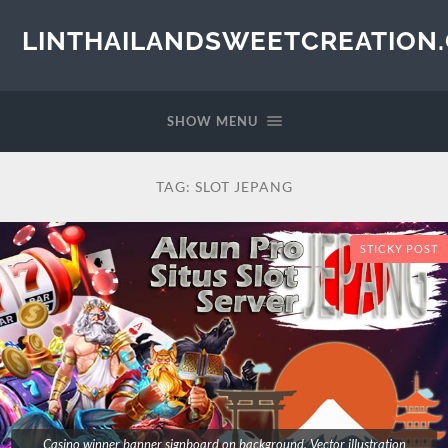
LINTHAILANDSWEETCREATION
SHOW MENU
TAG:
SLOT JEPANG
STICKY POST
Casino winner banner signboard on background. Vector illustration