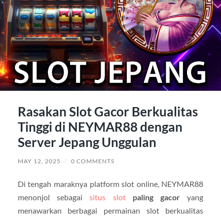
Rasakan Slot Gacor Berkualitas
Tinggi di NEYMAR88 dengan
Server Jepang Unggulan
MAY 12, 2025
/
0 COMMENTS
Di tengah maraknya platform slot online, NEYMAR88
menonjol sebagai
situs slot
paling gacor
yang
menawarkan berbagai permainan slot berkualitas