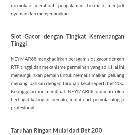
memukau membuat pengalaman bermain menjadi
nyaman dan menyenangkan.
Slot Gacor dengan Tingkat Kemenangan
Tinggi
NEYMAR88 menghadirkan beragam slot gacor dengan
RTP tinggi dan mekanisme permainan yang adil. Hal ini
memungkinkan pemain untuk memaksimalkan peluang
menang, bahkan dengan taruhan kecil seperti bet 200.
Keunggulan ini membuat NEYMAR88 diminati oleh
berbagai kalangan pemain, mulai dari pemula hingga
profesional.
Taruhan Ringan Mulai dari Bet 200