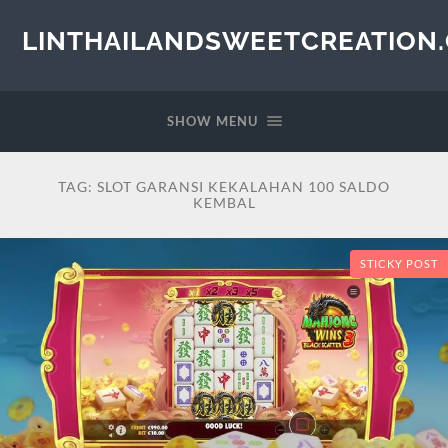
LINTHAILANDSWEETCREATION
SHOW MENU
TAG:
SLOT GARANSI KEKALAHAN 100 SALDO
KEMBAL
STICKY POST