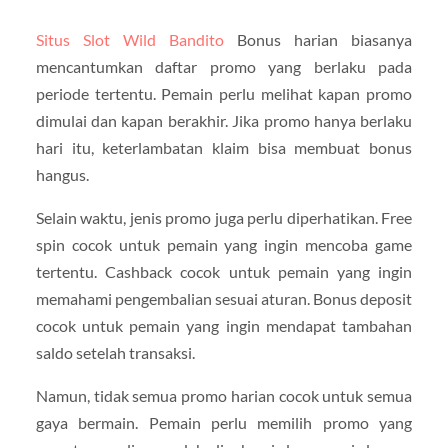
Situs Slot Wild Bandito
Bonus harian biasanya
mencantumkan daftar promo yang berlaku pada
periode tertentu. Pemain perlu melihat kapan promo
dimulai dan kapan berakhir. Jika promo hanya berlaku
hari itu, keterlambatan klaim bisa membuat bonus
hangus.
Selain waktu, jenis promo juga perlu diperhatikan. Free
spin cocok untuk pemain yang ingin mencoba game
tertentu. Cashback cocok untuk pemain yang ingin
memahami pengembalian sesuai aturan. Bonus deposit
cocok untuk pemain yang ingin mendapat tambahan
saldo setelah transaksi.
Namun, tidak semua promo harian cocok untuk semua
gaya bermain. Pemain perlu memilih promo yang