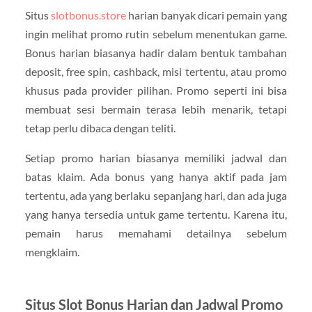
Situs
slotbonus.store
harian banyak dicari pemain yang
ingin melihat promo rutin sebelum menentukan game.
Bonus harian biasanya hadir dalam bentuk tambahan
deposit, free spin, cashback, misi tertentu, atau promo
khusus pada provider pilihan. Promo seperti ini bisa
membuat sesi bermain terasa lebih menarik, tetapi
tetap perlu dibaca dengan teliti.
Setiap promo harian biasanya memiliki jadwal dan
batas klaim. Ada bonus yang hanya aktif pada jam
tertentu, ada yang berlaku sepanjang hari, dan ada juga
yang hanya tersedia untuk game tertentu. Karena itu,
pemain harus memahami detailnya sebelum
mengklaim.
Situs Slot Bonus Harian dan Jadwal Promo