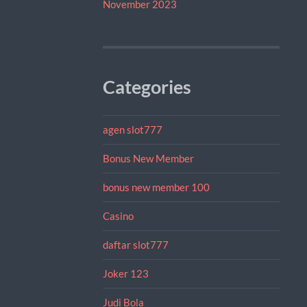
November 2023
Categories
agen slot777
Bonus New Member
bonus new member 100
Casino
daftar slot777
Joker 123
Judi Bola