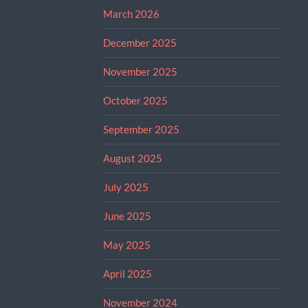
March 2026
December 2025
November 2025
October 2025
September 2025
August 2025
July 2025
June 2025
May 2025
April 2025
November 2024