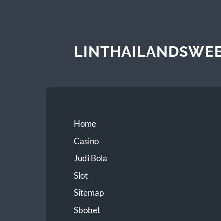
LINTHAILANDSWE
Home
Casino
Judi Bola
Slot
Sitemap
Sbobet