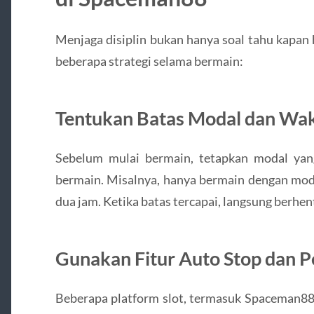
Menjaga disiplin bukan hanya soal tahu kapan 
beberapa strategi selama bermain:
Tentukan Batas Modal dan Wa
Sebelum mulai bermain, tetapkan modal yan
bermain. Misalnya, hanya bermain dengan moda
dua jam. Ketika batas tercapai, langsung berhent
Gunakan Fitur Auto Stop dan P
Beberapa platform slot, termasuk Spaceman88,