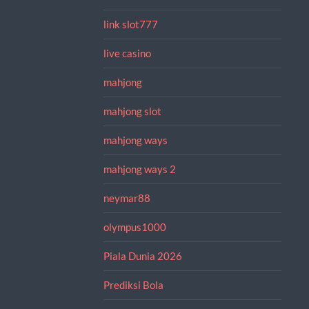
link slot777
live casino
mahjong
mahjong slot
mahjong ways
mahjong ways 2
neymar88
olympus1000
Piala Dunia 2026
Prediksi Bola