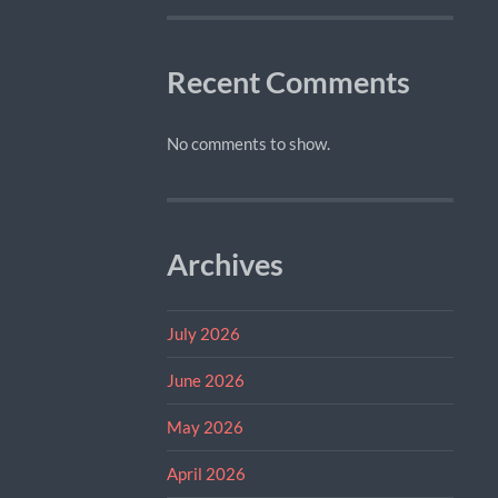
Recent Comments
No comments to show.
Archives
July 2026
June 2026
May 2026
April 2026