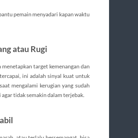
mbantu pemain menyadari kapan waktu
ang atau Rugi
h menetapkan target kemenangan dan
ercapai, ini adalah sinyal kuat untuk
 saat mengalami kerugian yang sudah
agar tidak semakin dalam terjebak.
abil
 marah, atau terlalu bersemangat, bisa