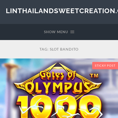
LINTHAILANDSWEETCREATION
SHOW MENU
TAG:
SLOT BANDITO
STICKY POST