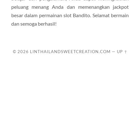
peluang menang Anda dan memenangkan jackpot
besar dalam permainan slot Bandito. Selamat bermain
dan semoga berhasil!
© 2026
LINTHAILANDSWEETCREATION.COM
—
UP ↑