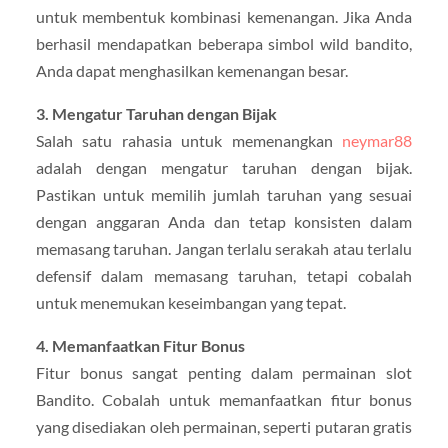
untuk membentuk kombinasi kemenangan. Jika Anda
berhasil mendapatkan beberapa simbol wild bandito,
Anda dapat menghasilkan kemenangan besar.
3. Mengatur Taruhan dengan Bijak
Salah satu rahasia untuk memenangkan
neymar88
adalah dengan mengatur taruhan dengan bijak.
Pastikan untuk memilih jumlah taruhan yang sesuai
dengan anggaran Anda dan tetap konsisten dalam
memasang taruhan. Jangan terlalu serakah atau terlalu
defensif dalam memasang taruhan, tetapi cobalah
untuk menemukan keseimbangan yang tepat.
4. Memanfaatkan Fitur Bonus
Fitur bonus sangat penting dalam permainan slot
Bandito. Cobalah untuk memanfaatkan fitur bonus
yang disediakan oleh permainan, seperti putaran gratis