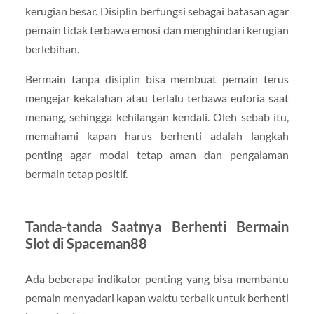
kerugian besar. Disiplin berfungsi sebagai batasan agar
pemain tidak terbawa emosi dan menghindari kerugian
berlebihan.
Bermain tanpa disiplin bisa membuat pemain terus
mengejar kekalahan atau terlalu terbawa euforia saat
menang, sehingga kehilangan kendali. Oleh sebab itu,
memahami kapan harus berhenti adalah langkah
penting agar modal tetap aman dan pengalaman
bermain tetap positif.
Tanda-tanda Saatnya Berhenti Bermain
Slot di Spaceman88
Ada beberapa indikator penting yang bisa membantu
pemain menyadari kapan waktu terbaik untuk berhenti