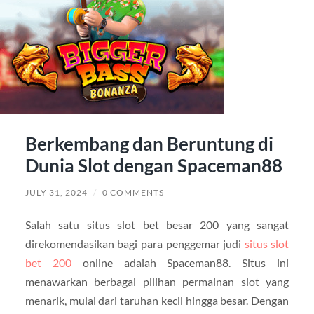
Berkembang dan Beruntung di
Dunia Slot dengan Spaceman88
JULY 31, 2024
/
0 COMMENTS
Salah satu situs slot bet besar 200 yang sangat
direkomendasikan bagi para penggemar judi
situs slot
bet 200
online adalah Spaceman88. Situs ini
menawarkan berbagai pilihan permainan slot yang
menarik, mulai dari taruhan kecil hingga besar. Dengan