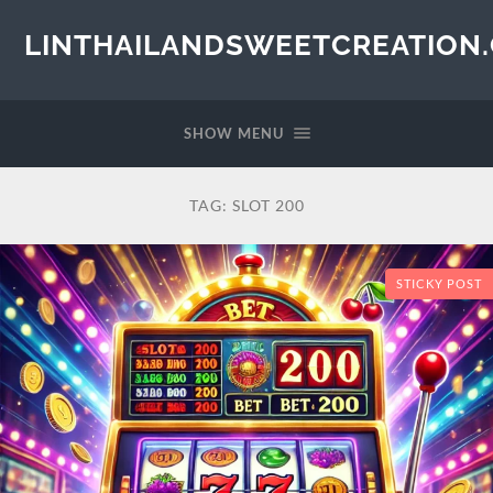
LINTHAILANDSWEETCREATION
SHOW MENU
TAG:
SLOT 200
STICKY POST