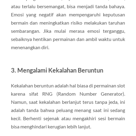
atau terlalu bersemangat, bisa menjadi tanda bahaya.
Emosi yang negatif akan mempengaruhi keputusan
bermain dan meningkatkan risiko melakukan taruhan
sembarangan. Jika mulai merasa emosi terganggu,
sebaiknya hentikan permainan dan ambil waktu untuk
menenangkan diri.
3. Mengalami Kekalahan Beruntun
Kekalahan beruntun adalah hal biasa di permainan slot
karena sifat RNG (Random Number Generator).
Namun, saat kekalahan berlanjut terus tanpa jeda, ini
adalah tanda bahwa peluang menang saat ini sedang
kecil. Berhenti sejenak atau mengakhiri sesi bermain
bisa menghindari kerugian lebih lanjut.