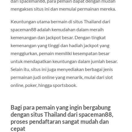
dari spaceman88, para pemain dapat dengan mudah
mengakses situs ini dan memulai permainan mereka.
Keuntungan utama bermain di situs Thailand dari
spaceman88 adalah kemudahan dalam meraih
kemenangan dan jackpot besar. Dengan tingkat
kemenangan yang tinggi dan hadiah jackpot yang
menggiurkan, pemain memiliki kesempatan besar
untuk mendapatkan keuntungan dalam jumlah besar.
Selain itu, situs ini juga menyediakan berbagai jenis
permainan judi online yang menarik, mulai dari slot
online, poker, hingga sportsbook.
Bagi para pemain yang ingin bergabung
dengan situs Thailand dari spaceman88,
proses pendaftaran sangat mudah dan
cepat