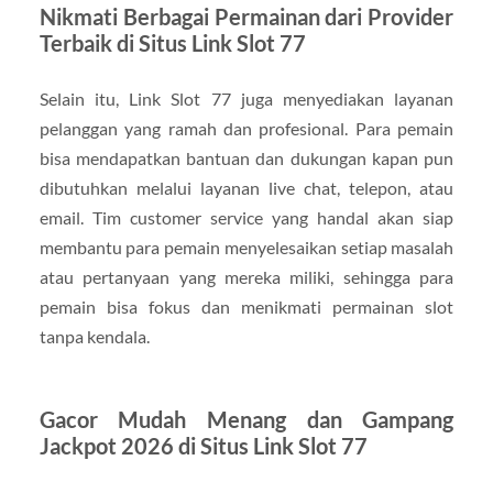
Nikmati Berbagai Permainan dari Provider
Terbaik di Situs Link Slot 77
Selain itu, Link Slot 77 juga menyediakan layanan
pelanggan yang ramah dan profesional. Para pemain
bisa mendapatkan bantuan dan dukungan kapan pun
dibutuhkan melalui layanan live chat, telepon, atau
email. Tim customer service yang handal akan siap
membantu para pemain menyelesaikan setiap masalah
atau pertanyaan yang mereka miliki, sehingga para
pemain bisa fokus dan menikmati permainan slot
tanpa kendala.
Gacor Mudah Menang dan Gampang
Jackpot 2026 di Situs Link Slot 77